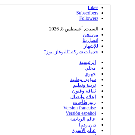
Likes
Subscribers
Followers
السبت, أغسطس 8, 2026
من نحن
اتصل بنا
للإشهار
خدمات شركة “البوغاز نيوز”
الرئيسية
محلي
جهوي
شؤون وطنية
تربية وتعليم
ثقافة وفنون
إعلام وإتصال
ربورطاجات
Version francaise
Versión español
عالم الرياضة
دين ودنيا
عالم الأسرة