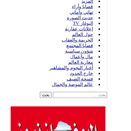
المزيد
قضايا وأراء
تهاني وأماني
حديث الصورة
البوغاز TV
إعلانات عقارية
حول العالم
الجريمة والعقاب
قضايا المجتمع
شؤون سياسية
مال وأعمال
مغاربة العالم
أخبار النجوم والمشاهير
خارج الحدود
فسحة الصيف
عالم الموضة والجمال