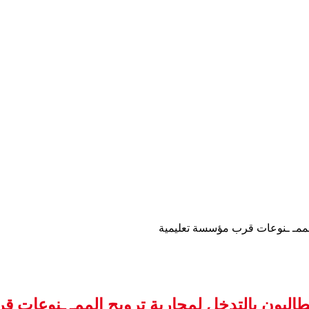
الممـ ـنوعات قرب مؤسسة تعليمية
البون بالتدخل لمحاربة ترويج الممـ ـنوعات 