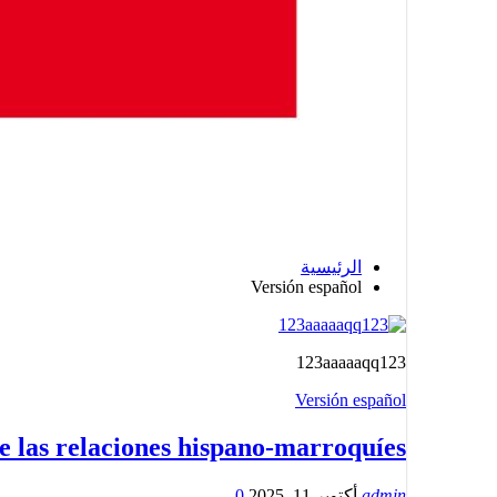
الرئيسية
Versión español
123aaaaaqq123
Versión español
de las relaciones hispano-marroquíes
admin
أكتوبر 11, 2025
0