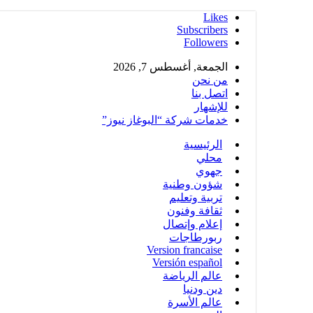
Likes
Subscribers
Followers
الجمعة, أغسطس 7, 2026
من نحن
اتصل بنا
للإشهار
خدمات شركة “البوغاز نيوز”
الرئيسية
محلي
جهوي
شؤون وطنية
تربية وتعليم
ثقافة وفنون
إعلام وإتصال
ربورطاجات
Version francaise
Versión español
عالم الرياضة
دين ودنيا
عالم الأسرة