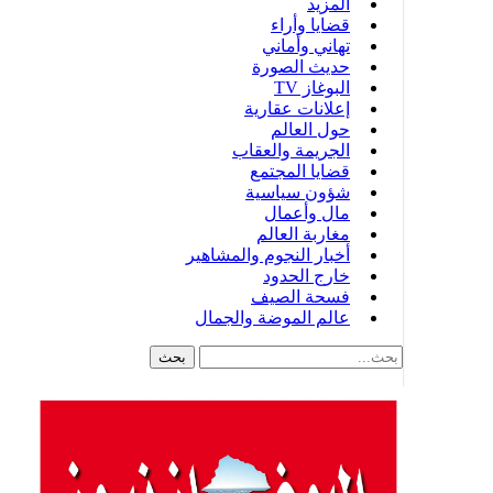
المزيد
قضايا وأراء
تهاني وأماني
حديث الصورة
البوغاز TV
إعلانات عقارية
حول العالم
الجريمة والعقاب
قضايا المجتمع
شؤون سياسية
مال وأعمال
مغاربة العالم
أخبار النجوم والمشاهير
خارج الحدود
فسحة الصيف
عالم الموضة والجمال