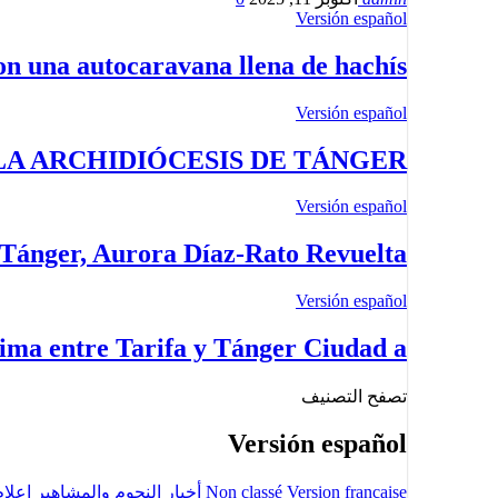
Versión español
n una autocaravana llena de hachís
Versión español
LA ARCHIDIÓCESIS DE TÁNGER
Versión español
Tánger, Aurora Díaz-Rato Revuelta,…
Versión español
ima entre Tarifa y Tánger Ciudad a…
تصفح التصنيف
Versión español
Version francaise
Non classé
أخبار النجوم والمشاهير
إعلا