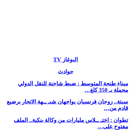
البوغاز TV
حوادث
ميناء طنجة المتوسط : ضبط شاحنة للنقل الدولي
محملة بـ 350 كلغ…
سبتة.. زوجان فرنسيان يواجهان شبـ ــهة الاتجار برضيع
قادم من…
تطوان : اختـ ــلاس مليارات من وكالة بنكية.. الملف
مفتوح على…