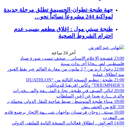
جهة طنجة-تطوان-الحسيمة تطلق مرحلة جديدة
لمواكبة 244 مشروعاً نسائياً نحو…
طنجة سيتي مول : إغلاق مطعم بسبب عدم
احترام الشروط الصحية
آخر 24 ساعة
23:00
فضيحة الاعلام الاسباني .. صحف تنسب صورة صياد
فلسطيني لضـ ــحايا أحـ ـداث سبتة
22:00
دخول أزيد من 2,7 مليون من مغاربة العالم عبر نقط العبور
منذ انطلاق عملية
21:00
طنجة : تنظيم النسخة الثالثة من “DUATHLON
TRIUMPHER’S” وكأس إفريقيا للدوياتلون
20:00
ليالي الصيف في طنجة.. تجارة المتـ ــعة والمـ ــخدرات
والدعـ ـــارة بعيدا عن أعين السلطات
18:00
ميناء طنجة المتوسط : ضبط شاحنة للنقل الدولي محملة بـ
350 كلغ من الحشـ ـيش
16:00
سبتة.. زوجان فرنسيان يواجهان شبـ ــهة الاتجار برضيع قادم
من المغرب
14:00
العرائش.. انطلاق فعاليات النسخة الثانية للملتقى الدولي