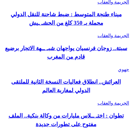
الجريمة والعقاب
ميناء طنجة المتوسط : ضبط شاحنة للنقل الدولي
محملة بـ 350 كلغ من الحشـ ـيش
الجريمة والعقاب
سبتة.. زوجان فرنسيان يواجهان شبـ ــهة الاتجار برضيع
قادم من المغرب
جهوي
العرائش.. انطلاق فعاليات النسخة الثانية للملتقى
الدولي لمغاربة العالم
الجريمة والعقاب
تطوان : اختـ ــلاس مليارات من وكالة بنكية.. الملف
مفتوح على تطورات جديدة