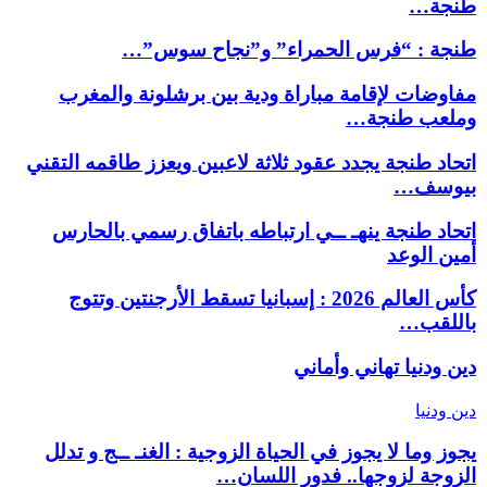
طنجة…
طنجة : “فرس الحمراء” و”نجاح سوس”…
مفاوضات لإقامة مباراة ودية بين برشلونة والمغرب
وملعب طنجة…
اتحاد طنجة يجدد عقود ثلاثة لاعبين ويعزز طاقمه التقني
بيوسف…
اتحاد طنجة ينهـ ــي ارتباطه باتفاق رسمي بالحارس
أمين الوعد
كأس العالم 2026 : إسبانيا تسقط الأرجنتين وتتوج
باللقب…
دين ودنيا
تهاني وأماني
دين ودنيا
يجوز وما لا يجوز في الحياة الزوجية : الغنـ ــج و تدلل
الزوجة لزوجها.. فدور اللسان…