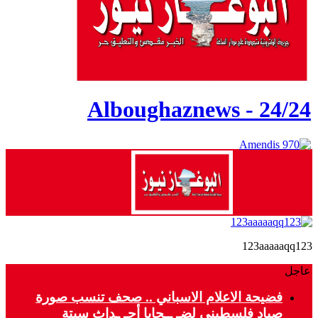
Alboughaznews - 24/24
123aaaaaqq123
عاجل
فضيحة الاعلام الاسباني .. صحف تنسب صورة
صياد فلسطيني لضـ ــحايا أحـ ـداث سبتة