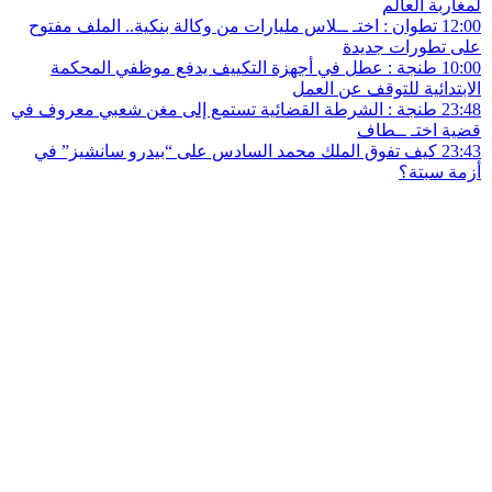
لمغاربة العالم
12:00
تطوان : اختـ ــلاس مليارات من وكالة بنكية.. الملف مفتوح
على تطورات جديدة
10:00
طنجة : عطل في أجهزة التكييف يدفع موظفي المحكمة
الابتدائية للتوقف عن العمل
23:48
طنجة : الشرطة القضائية تستمع إلى مغن شعبي معروف في
قضية اختـ ــطاف
23:43
كيف تفوق الملك محمد السادس على “بيدرو سانشيز” في
أزمة سبتة؟