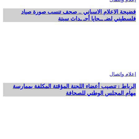
فضيحة الاعلام الاسباني .. صحف تنسب صورة صياد
فلسطيني لضـ ــحايا أحـ ـداث سبتة
إعلام وإتصال
الرباط : تنصيب أعضاء اللجنة المؤقتة المكلفة بممارسة
مهام المجلس الوطني للصحافة