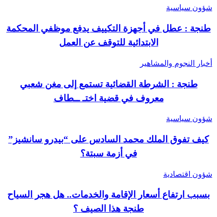
شؤون سياسية
طنجة : عطل في أجهزة التكييف يدفع موظفي المحكمة
الابتدائية للتوقف عن العمل
أخبار النجوم والمشاهير
طنجة : الشرطة القضائية تستمع إلى مغن شعبي
معروف في قضية اختـ ــطاف
شؤون سياسية
كيف تفوق الملك محمد السادس على “بيدرو سانشيز”
في أزمة سبتة؟
شؤون اقتصادية
بسبب ارتفاع أسعار الإقامة والخدمات.. هل هجر السياح
طنجة هذا الصيف ؟