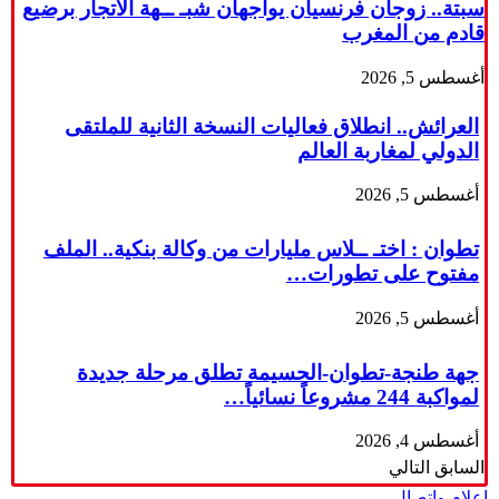
سبتة.. زوجان فرنسيان يواجهان شبـ ــهة الاتجار برضيع
قادم من المغرب
أغسطس 5, 2026
العرائش.. انطلاق فعاليات النسخة الثانية للملتقى
الدولي لمغاربة العالم
أغسطس 5, 2026
تطوان : اختـ ــلاس مليارات من وكالة بنكية.. الملف
مفتوح على تطورات…
أغسطس 5, 2026
جهة طنجة-تطوان-الحسيمة تطلق مرحلة جديدة
لمواكبة 244 مشروعاً نسائياً…
أغسطس 4, 2026
السابق
التالي
إعلام وإتصال