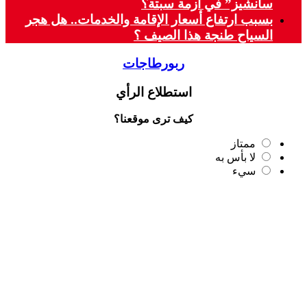
سانشيز” في أزمة سبتة؟
بسبب ارتفاع أسعار الإقامة والخدمات.. هل هجر
السياح طنجة هذا الصيف ؟
ربورطاجات
استطلاع الرأي
كيف ترى موقعنا؟
ممتاز
لا بأس به
سيء