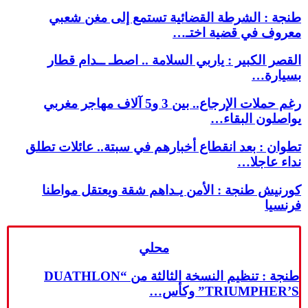
طنجة : الشرطة القضائية تستمع إلى مغن شعبي
معروف في قضية اختـ…
القصر الكبير : ياربي السلامة .. اصطـ ــدام قطار
بسيارة…
رغم حملات الإرجاع.. بين 3 و5 آلاف مهاجر مغربي
يواصلون البقاء…
تطوان : بعد انقطاع أخبارهم في سبتة.. عائلات تطلق
نداء عاجلا…
كورنيش طنجة : الأمن يـداهم شقة ويعتقل مواطنا
فرنسيا
محلي
طنجة : تنظيم النسخة الثالثة من “DUATHLON
TRIUMPHER’S” وكأس…