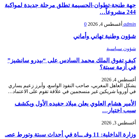
جهة طنجة-تطوان-الحسيمة تطلق مرحلة جديدة لمواكبة
244 مشروعاً…
admin
أغسطس 4, 2026
0
شؤون وطنية
تهاني وأماني
شؤون سياسية
كيف تفوق الملك محمد السادس على “بيدرو سانشيز”
في أزمة سبتة؟
أغسطس 4, 2026
يشكل العاهل المغربي، صاحب النفوذ الواسع، وأبرز زعيم يساري
في أوروبا شريكين غير منسجمين في علاقة تقوم على الاعتماد…
الأمير هشام العلوي يعلن ميلاد حفيده الأول ويكشف
سبب اختيار…
أغسطس 3, 2026
وزارة الداخلية: 11 وفـ ــاة في أحداث سبتة وتورط عصـ