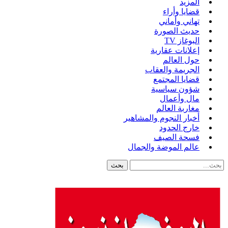
المزيد
قضايا وأراء
تهاني وأماني
حديث الصورة
البوغاز TV
إعلانات عقارية
حول العالم
الجريمة والعقاب
قضايا المجتمع
شؤون سياسية
مال وأعمال
مغاربة العالم
أخبار النجوم والمشاهير
خارج الحدود
فسحة الصيف
عالم الموضة والجمال