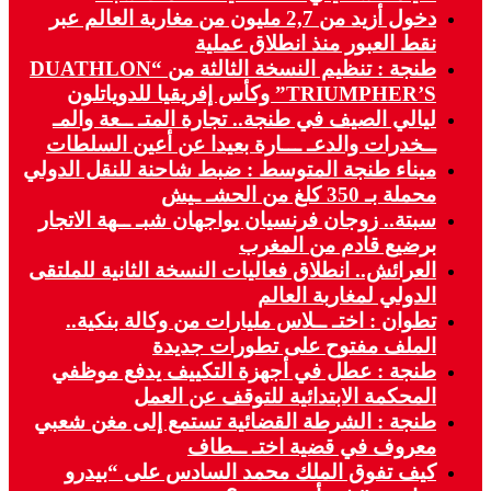
دخول أزيد من 2,7 مليون من مغاربة العالم عبر
نقط العبور منذ انطلاق عملية
طنجة : تنظيم النسخة الثالثة من “DUATHLON
TRIUMPHER’S” وكأس إفريقيا للدوياتلون
ليالي الصيف في طنجة.. تجارة المتـ ــعة والمـ
ــخدرات والدعـ ـــارة بعيدا عن أعين السلطات
ميناء طنجة المتوسط : ضبط شاحنة للنقل الدولي
محملة بـ 350 كلغ من الحشـ ـيش
سبتة.. زوجان فرنسيان يواجهان شبـ ــهة الاتجار
برضيع قادم من المغرب
العرائش.. انطلاق فعاليات النسخة الثانية للملتقى
الدولي لمغاربة العالم
تطوان : اختـ ــلاس مليارات من وكالة بنكية..
الملف مفتوح على تطورات جديدة
طنجة : عطل في أجهزة التكييف يدفع موظفي
المحكمة الابتدائية للتوقف عن العمل
طنجة : الشرطة القضائية تستمع إلى مغن شعبي
معروف في قضية اختـ ــطاف
كيف تفوق الملك محمد السادس على “بيدرو