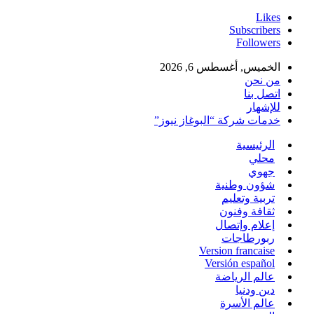
Likes
Subscribers
Followers
الخميس, أغسطس 6, 2026
من نحن
اتصل بنا
للإشهار
خدمات شركة “البوغاز نيوز”
الرئيسية
محلي
جهوي
شؤون وطنية
تربية وتعليم
ثقافة وفنون
إعلام وإتصال
ربورطاجات
Version francaise
Versión español
عالم الرياضة
دين ودنيا
عالم الأسرة