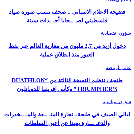
فضيحة الاعلام الاسباني .. صحف تنسب صورة صياد
فلسطيني لضـ ــحايا أحـ ـداث سبتة
شؤون اقتصادية
دخول أزيد من 2,7 مليون من مغاربة العالم عبر نقط
العبور منذ انطلاق عملية
عالم الرياضة
طنجة : تنظيم النسخة الثالثة من “DUATHLON
TRIUMPHER’S” وكأس إفريقيا للدوياتلون
شؤون سياسية
ليالي الصيف في طنجة.. تجارة المتـ ــعة والمـ ــخدرات
والدعـ ـــارة بعيدا عن أعين السلطات