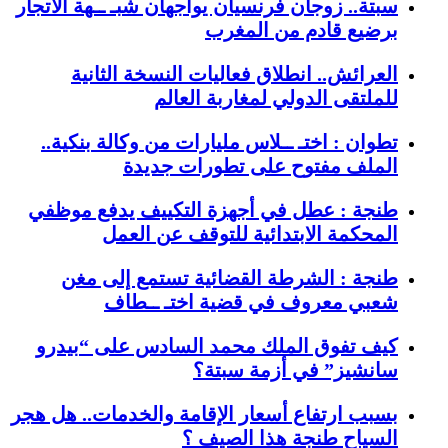
سبتة.. زوجان فرنسيان يواجهان شبـ ــهة الاتجار
برضيع قادم من المغرب
العرائش.. انطلاق فعاليات النسخة الثانية
للملتقى الدولي لمغاربة العالم
تطوان : اختـ ــلاس مليارات من وكالة بنكية..
الملف مفتوح على تطورات جديدة
طنجة : عطل في أجهزة التكييف يدفع موظفي
المحكمة الابتدائية للتوقف عن العمل
طنجة : الشرطة القضائية تستمع إلى مغن
شعبي معروف في قضية اختـ ــطاف
كيف تفوق الملك محمد السادس على “بيدرو
سانشيز” في أزمة سبتة؟
بسبب ارتفاع أسعار الإقامة والخدمات.. هل هجر
السياح طنجة هذا الصيف ؟