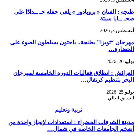
طنجة : الفنان « بروبادور » يلغي حفله حـ ــدادًا على
ضحـ ــايا سبتة
أغسطس 3, 2026
مهرجان “ثويزا” بطنجة.. باحثون يسلطون الضوء على
الحضارة…
يوليو 26, 2026
العرائش : انطلاق فعاليات الدورة الخامسة لمهرجان
البحر بتنظيم كرنفال…
يوليو 25, 2026
السابق
التالي
تربية وتعليم
مدينة الشرفات الخضراء : استعدادات لإنجاز واحدة من
أضخم الجامعات الخاصة في شمال…