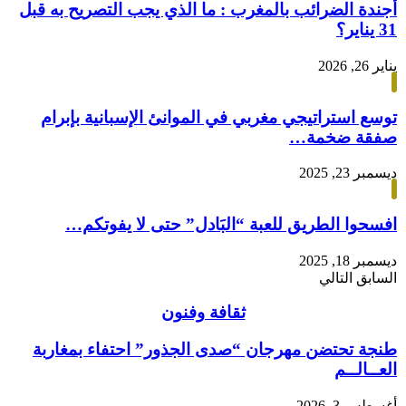
أجندة الضرائب بالمغرب : ما الذي يجب التصريح به قبل
31 يناير؟
يناير 26, 2026
توسع استراتيجي مغربي في الموانئ الإسبانية بإبرام
صفقة ضخمة…
ديسمبر 23, 2025
افسحوا الطريق للعبة “البَادل” حتى لا يفوتكم…
ديسمبر 18, 2025
السابق
التالي
ثقافة وفنون
طنجة تحتضن مهرجان “صدى الجذور” احتفاء بمغاربة
العــالــم
أغسطس 3, 2026