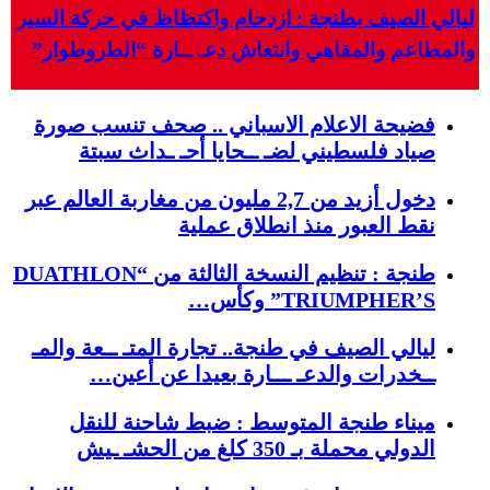
ليالي الصيف بطنجة : ازدحام واكتظاظ في حركة السير
والمطاعم والمقاهي وانتعاش دعـ ــارة “الطروطوار”
فضيحة الاعلام الاسباني .. صحف تنسب صورة
صياد فلسطيني لضـ ــحايا أحـ ـداث سبتة
دخول أزيد من 2,7 مليون من مغاربة العالم عبر
نقط العبور منذ انطلاق عملية
طنجة : تنظيم النسخة الثالثة من “DUATHLON
TRIUMPHER’S” وكأس…
ليالي الصيف في طنجة.. تجارة المتـ ــعة والمـ
ــخدرات والدعـ ـــارة بعيدا عن أعين…
ميناء طنجة المتوسط : ضبط شاحنة للنقل
الدولي محملة بـ 350 كلغ من الحشـ ـيش