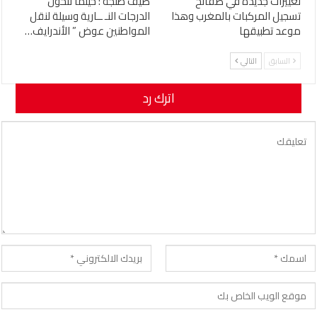
تغييرات جديدة في صفائح
صيف طنجة : حينما تتحول
تسجيل المركبات بالمغرب وهذا
الدرجات النـ ــارية وسيلة لنقل
موعد تطبيقها
المواطنين عوض ” الأندرايف…
السابق
التالي
اترك رد
لن يتم نشر عنوان بريدك الإلكتروني.