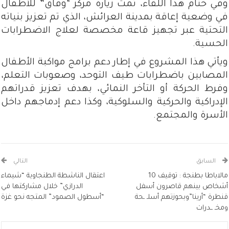
وفي ختام هذا اللقاء، تمت زيارة مركز “وفاق” للأطفال
في وضعية إعاقة بمدينة العرائش، الذي تم تعزيز بنياته
التحتية عبر تجهيز قاعة مخصصة لعلاج الاضطرابات
الحسية.
ويأتي هذا المشروع في إطار دعم برامج مواكبة الأطفال
المصابين باضطرابات طيف التوحد، وصعوبات التعلم،
وفرط الحركة أو التأخر النمائي، بهدف تعزيز قدراتهم
الإدراكية والحركية والسلوكية، وكذا دعم إدماجهم داخل
الأسرة والمجتمع.
السابق
التالي
مالاباطا بطنجة : توقيف 10
اعتقال الناشطة الطنجاوية “شيماء
أشخاص بينهم قاصرون أسفل
الدرازي” خلال مشاركتها في
قنطرة “أرينا”وبحوزتهم أسلـ ـحة
“أسطول الصمود” المتجه نحو غزة
ومخـ ــدرات