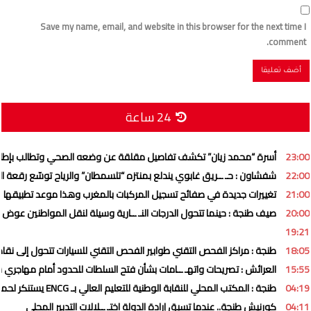
Save my name, email, and website in this browser for the next time I
comment.
24 ساعة
23:00
أسرة “محمد زيان” تكشف تفاصيل مقلقة عن وضعه الصحي وتطالب بإطل
22:00
شفشاون : حـ ــريق غابوي يندلع بمنتزه “تلسمطان” والرياح توسّع رقعة الني
21:00
تغييرات جديدة في صفائح تسجيل المركبات بالمغرب وهذا موعد تطبيقها
20:00
صيف طنجة : حينما تتحول الدرجات النـ ــارية وسيلة لنقل المواطنين عوض ” 
19:21
18:05
طنجة : مراكز الفحص التقني طوابير الفحص التقني للسيارات تتحول إلى نقاط
15:55
العرائش : تصريحات واتهـ ــامات بشأن فتح السلطات للحدود أمام مهاجري س
04:19
طنجة : المكتب المحلي للنقابة الوطنية للتعليم العالي بـ ENCG يستنكر لحملة ممنهجة تستهدف المؤسسة وهيئاتها التمثيلية
04:11
كورنيش طنجة.. عندما تسبق إرادة الدولة اختـ ــلالات التدبير المحلي