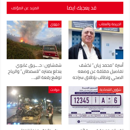
قد يعجبك ايضا
المزيد عن المؤلف
الجريمة والعقاب
جهوي
أسرة “محمد زيان” تكشف
شفشاون : حـ ــريق غابوي
تفاصيل مقلقة عن وضعه
يندلع بمنتزه “تلسمطان” والرياح
الصحي وتطالب بإطلاق سراحه
توسّع رقعة النيـ…
شؤون اقتصادية
حوادث