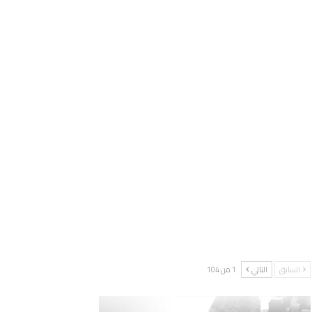
السابق
التالي
1 من 104