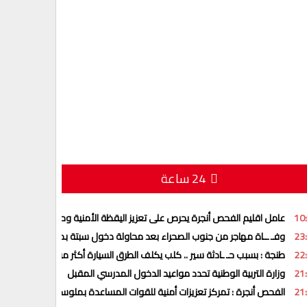
24 ساعة
10
عامل اقليم الفحص أنجرة يحرص على تعزيز اليقظة الأمنية وحماية المجتمع وا
23
وفـ ــاة مهاجر من جنوب الصحراء بعد محاولة دخول سبتة بمظلة شراعية
22
طنجة : بسبب حـ ـادثة سير .. كلب يكلف الطرق السيارة أكثر من 17 مليون سنتيم
21
وزارة التربية الوطنية تحدد مواعيد الدخول المدرسي المقبل
21
الفحص أنجرة : تمركز تعزيزات أمنية للقوات المساعدة بملوسة للاستجابة لمخت