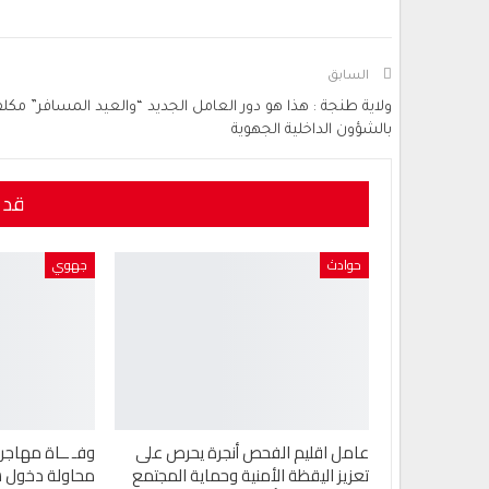
السابق
ولاية طنجة : هذا هو دور العامل الجديد “والعيد المسافر” مكل
بالشؤون الداخلية الجهوية
قد 
حوادث
جهوي
عامل اقليم الفحص أنجرة يحرص على
وفـ ــاة مهاجر
تعزيز اليقظة الأمنية وحماية المجتمع
محاولة دخول س