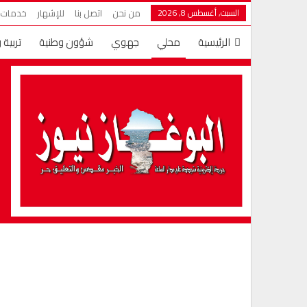
السبت, أغسطس 8, 2026
من نحن
اتصل بنا
للإشهار
خدمات ش
الرئيسية
محلي
جهوي
شؤون وطنية
تربية 
دين ودنيا
عالم الأسرة
المزيد
قضايا وأراء
تها
شؤون سياسية
مال وأعمال
مغاربة العالم
أخبار