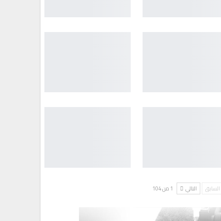
السابق
التالي
1 من 104