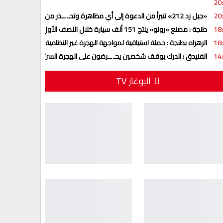
20
20
«جيل زد 212» تتبرأ من الدعوة إلى أي مظاهرة وتحـ ــذر من منشورات وهمية
18
طنجة : مصنع «رونو» ينتج 151 ألف سيارة خلال النصف الأول من 2026
18
الرهراه بطنجة : حملة استباقية لمواجهة الهجرة غير النظامية تنفيذا لتعليمات ا
14
الفنيدق : الدرك يوقف شخصين يحـ ــرضون على الهجرة السريّة عبر تطبيق “وا
البوغاز TV