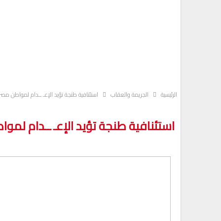
الرئيسية
الجريمة والعقاب
استئنافية طنجة تؤيد الإعـ ــدام لمواطن مص
استئنافية طنجة تؤيد الإعـ ــدام لم