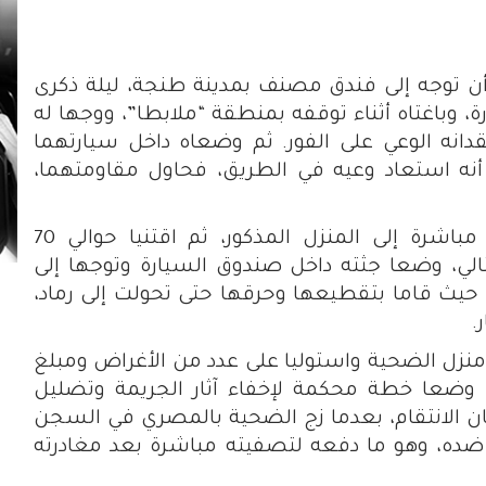
أن توجه إلى فندق مصنف بمدينة طنجة، ليلة ذكرى
حيث استأجرا سيارة، وباغتاه أثناء توقفه بمنطقة “ملابطا”، ووجها له
انه الوعي على الفور. ثم وضعاه داخل سيارتهما
أنه استعاد وعيه في الطريق، فحاول مقاومتهما،
وتبعًا لذلك، كشف المتهمان أنهما نقلاه مباشرة إلى المنزل المذكور، ثم اقتنيا حوالي 70
لتالي، وضعا جثته داخل صندوق السيارة وتوجها إلى
، حيث قاما بتقطيعها وحرقها حتى تحولت إلى رماد،
.
 منزل الضحية واستوليا على عدد من الأغراض ومبلغ
ا وضعا خطة محكمة لإخفاء آثار الجريمة وتضليل
ن الانتقام، بعدما زج الضحية بالمصري في السجن
ضده، وهو ما دفعه لتصفيته مباشرة بعد مغادرته