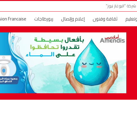
ركة “البوغاز نيوز”
وتعليم
ثقافة وفنون
إعلام وإتصال
ربورطاجات
sion Francaise
ني وأماني
حديث الصورة
البوغاز TV
إعلانات عقارية
حول العا
 النجوم والمشاهير
خارج الحدود
فسحة الصيف
عالم الموضة والجم