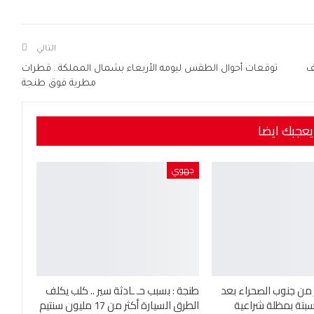
التالي
ف
توقعات أحوال الطقس ليومه الأربعاء بشمال المملكة.. قطرات
مطرية فوق طنجة
يعجبك ايضا
جهوي
 من جنوب الصحراء بعد
طنجة : بسبب حـ ـادثة سير .. كلب يكلف
بتة بمظلة شراعية
الطرق السيارة أكثر من 17 مليون سنتيم