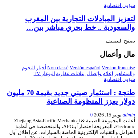
شؤون اقتصادية
لتعزيز المبادلات التجارية بين المغرب
والسعودية .. خط بحري مباشر بين…
تصفح التصنيف
مال وأعمال
Version francaise
Versión español
Non classé
أخبار النجوم
والمشاهير
إعلام وإتصال
إعلانات عقارية
البوغاز TV
شؤون اقتصادية
طنجة : استثمار صيني جديد بقيمة 70 مليون
دولار يعزز المنظومة الصناعية
admin
يونيو 15, 2026
0
أعلنت المجموعة الصينية Zhejiang Asia-Pacific Mechanical &
Electronic، المعروفة اختصاراً بـAPG، والمتخصصة في أنظمة
الفرامل والتقنيات الإلكترونية الخاصة بالسيارات، عن إطلاق أول