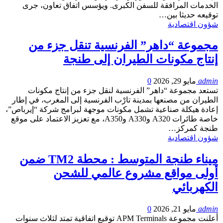
الخدمات المرافقة للسفن الكبرى. ويؤسس اتفاق تعاون، جرى
توقيعه حديثا بين…
شؤون اقتصادية
مجموعة “داهر” الفرنسية تنقل جزء من
إنتاج مكونات الطيران إلى طنجة
admin
مايو 29, 2026
0
تستعد مجموعة “داهر” الفرنسية لنقل جزء من إنتاج مكونات
الطيران من مصنعها بمدينة تارْب الفرنسية إلى المغرب، في إطار
إعادة هيكلة صناعية تشمل مكونات موجهة لبرامج شركة “إيرباص”،
خاصة طائرات A320 وA330 وA350، مع تعزيز الاعتماد على موقع
طنجة كمركز…
شؤون اقتصادية
ميناء طنجة المتوسط : محطة TM2 ضمن
أولى مواقع مشروع عالمي للشحن
الكهربائي
admin
مايو 21, 2026
0
أعلنت مجموعة APM Terminals توقيع اتفاقية تمتد لثلاث سنوات