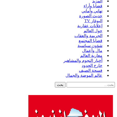
المزيد
قضايا وأراء
تهاني وأماني
حديث الصورة
البوغاز TV
إعلانات عقارية
حول العالم
الجريمة والعقاب
قضايا المجتمع
شؤون سياسية
مال وأعمال
مغاربة العالم
أخبار النجوم والمشاهير
خارج الحدود
فسحة الصيف
عالم الموضة والجمال