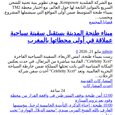
مع الشركة الفنلندية Kempower، بهدف تطوير بنية تحتية للشحن
السريع بالموانئ التابعة لها حول العالم، مع اختيار محطة TM2
بميناء طنجة المتوسط ضمن أولى المواقع التي سيشملها المشروع.
وبحسب…
قضايا المجتمع
ميناء طنجة المدينة يستقبل سفينة سياحية
عملاقة في أولى محطاتها بالمغرب
admin
مايو 21, 2026
0
رست بميناء طنجة، امس الاربعاء، السفينة السياحية الفاخرة
“Celebrity Xcel”، القادمة مباشرة من البرتغال، في حدث يعكس
المكانة المتنامية التي باتت تحتلها المملكة ضمن خارطة السياحة
البحرية العالمية. وتعد “Celebrity Xcel” أحدث سفن شركة
الرحلات…
المشاركات القديمة
أحدث المشاركات
24 ساعة
12:00
أمن طنجة يوقف المتورطين في واقعة الفرار من محطة
وقود بعد تزويد السيارة
10:00
طنجة : إحياء الذكرى التأبينية الخامسة لرحيل مؤسسها
العارف بالله الشيخ المربي سيدي “محمد الديلال الهواري” تحت
شعار :