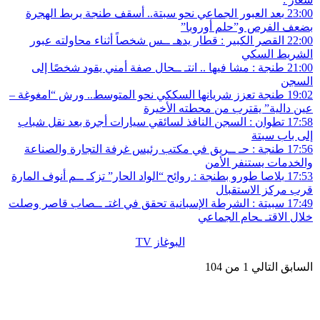
23:00
بعد العبور الجماعي نحو سبتة.. أسقف طنجة يربط الهجرة
بضعف الفرص و”حلم أوروبا”
22:00
القصر الكبير : قطار يدهـ ــس شخصاً أثناء محاولته عبور
الشريط السكي
21:00
طنجة : مشا فيها .. انتـ ــحال صفة أمني يقود شخصًا إلى
السجن
19:02
طنجة تعزز شريانها السككي نحو المتوسط.. ورش “امغوغة –
عين دالية” يقترب من محطته الأخيرة
17:58
تطوان : السجن النافذ لسائقي سيارات أجرة بعد نقل شباب
إلى باب سبتة
17:56
طنجة : حـ ــريق في مكتب رئيس غرفة التجارة والصناعة
والخدمات يستنفر الأمن
17:53
بلاصا طورو بطنجة : روائح “الواد الحار” تزكـ ــم أنوف المارة
قرب مركز الاستقبال
17:49
سبيتة : الشرطة الإسبانية تحقق في اغتـ ــصاب قاصر وصلت
خلال الاقتـ ـحام الجماعي
البوغاز TV
السابق
التالي
1 من 104