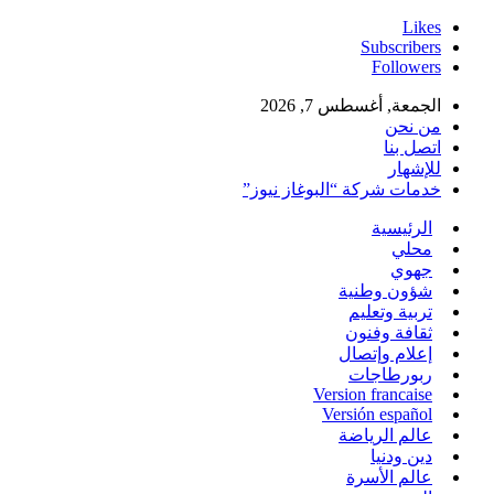
Likes
Subscribers
Followers
الجمعة, أغسطس 7, 2026
من نحن
اتصل بنا
للإشهار
خدمات شركة “البوغاز نيوز”
الرئيسية
محلي
جهوي
شؤون وطنية
تربية وتعليم
ثقافة وفنون
إعلام وإتصال
ربورطاجات
Version francaise
Versión español
عالم الرياضة
دين ودنيا
عالم الأسرة