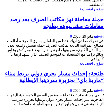
الوطني للمطارات. وأوضح المكتب، في إحصائياته الدورية
المتعلقة…
شؤون اقتصادية
حملة مفاجئة تهز مكاتب الصرف بعد رصد
معاملات مشـ ـبوهة بطنجة
admin
مايو 29, 2026
0
في تحرك مفاجئ أربك عددا من العاملين بسوق الصرف، أطلقت
مصالح المراقبة التابعة لمكتب الصرف حملة تفتيش واسعة بعدد
من المدن الكبرى، من بينها طنجة والدار البيضاء ومراكش وفاس،
وذلك تزامنا مع الاستعدادات لموسم الصيف الذي يشهد ارتفاعاً
كبيراً في…
شؤون اقتصادية
طنجة: إحداث مسار بحري دولي يربط ميناء
“مارينا باي” بجزيرة سردينيا الإيطالية
admin
مايو 29, 2026
0
تسعى مدينة طنجة لاقتطاع حصة من السوق المتوسطية لليخوت
الفاخرة، عبر إحداث مسار بحري دولي يربطها بجزيرة سردينيا
الإيطالية، في تحول يتجاوز توفير الرسو العابر نحو استقطاب