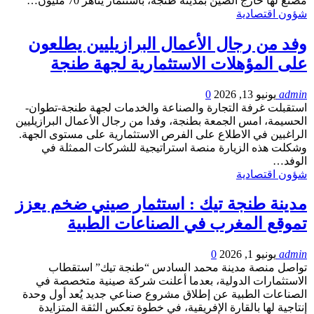
مصنع لها خارج الصين بمدينة طنجة، باستثمار يناهز 70 مليون…
شؤون اقتصادية
وفد من رجال الأعمال البرازيليين يطلعون
على المؤهلات الاستثمارية لجهة طنجة
admin
يونيو 13, 2026
0
استقبلت غرفة التجارة والصناعة والخدمات لجهة طنجة-تطوان-
الحسيمة، امس الجمعة بطنجة، وفدا من رجال الأعمال البرازيليين
الراغبين في الاطلاع على الفرص الاستثمارية على مستوى الجهة.
وشكلت هذه الزيارة منصة استراتيجية للشركات الممثلة في
الوفد…
شؤون اقتصادية
مدينة طنجة تيك : استثمار صيني ضخم يعزز
تموقع المغرب في الصناعات الطبية
admin
يونيو 1, 2026
0
تواصل منصة مدينة محمد السادس “طنجة تيك” استقطاب
الاستثمارات الدولية، بعدما أعلنت شركة صينية متخصصة في
الصناعات الطبية عن إطلاق مشروع صناعي جديد يُعد أول وحدة
إنتاجية لها بالقارة الإفريقية، في خطوة تعكس الثقة المتزايدة