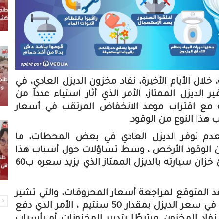
 الأيام الأخيرة، نفاد مخزون الديزل العادي، في
ديزل الممتاز، الأمر الذي أثار استياء عدداً من
 مع اقتراب موعد الانخفاض المرتقب في أسعار
ذا النوع من الوقود.
عدم توفر الديزل العادي في بعض المحطات، ما
عن الوقود الأرخص ، وسط تساؤلات حول أسباب هذا
النقص المفاجئ.فيما اضطر الآخرون الى ملئ خزان سيارته بالديزل الممتاز الذي يزيد سعره ب60
د المتوقع لمراجعة أسعار المحروقات، والتي تشير
ا
معطيات متداولة إلى أنها ستعرف انخفاضًا في سعر الديزل بمقدار 50 سنتيم ، الأمر الذي دفع