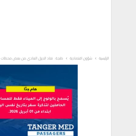
الرئيسية
شؤون اقتصادية
طنجة : نفاد الديزل العادي من بعض محطات ا