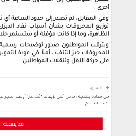
بعض المواطنين إلى التساؤل عما إذا كان نف
أخرى .
وفي المقابل، لم تصدر إلى حدود الساعة أي
توزيع المحروقات بشأن أسباب نفاد الديز
الظاهرة، وما إذا كانت مؤقتة أو ستستمر خلال 
ويترقب المواطنون صدور توضيحات رسمية، 
المحروقات حيز التنفيذ، أملاً في عودة التم
على حركة النقل وتنقلات المواطنين.
السابق
بني مكادة بطنجة : تدخل أمني لإيقاف “مُخَـ ــدَرْ” أوقف السير بته
ــديد السـ ــلاح
قد يعجبك ا