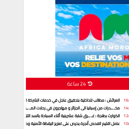
24 ساعة
16
العرائش : مطالب للداخلية بتحقيق عاجل في خدمات الشركة الجهوية متعددة 
14
مخـ ــدرات من إسبانيا الى الجزائر و مهاجرون في رحلات المـ ــوت نحو أوروبا
12
الكوارث بطنجة : غـ ــرق شابة عشرينية أثناء السباحة بالسد التلي
10
عامل اقليم الفحص أنجرة يحرص على تعزيز اليقظة الأمنية وحماية المجتمع وا