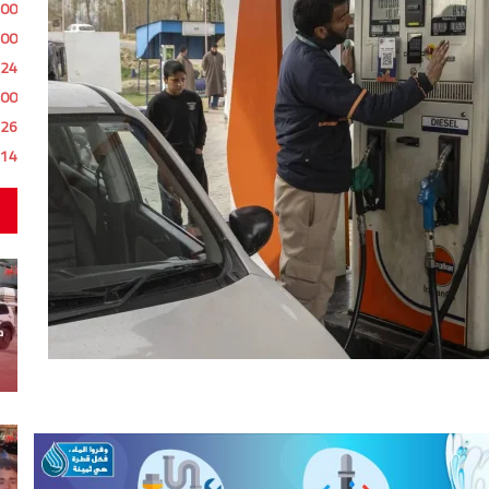
:00
:00
:24
:00
:26
:14