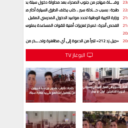
23
وفـ ــاة مهاجر من جنوب الصحراء بعد محاولة دخول سبتة بمظلة شراعية
22
طنجة : بسبب حـ ـادثة سير .. كلب يكلف الطرق السيارة أكثر من 17 مليون سنتيم
21
وزارة التربية الوطنية تحدد مواعيد الدخول المدرسي المقبل
21
الفحص أنجرة : تمركز تعزيزات أمنية للقوات المساعدة بملوسة للاستجابة لمخت
20
20
«جيل زد 212» تتبرأ من الدعوة إلى أي مظاهرة وتحـ ــذر من منشورات وهمية
البوغاز TV