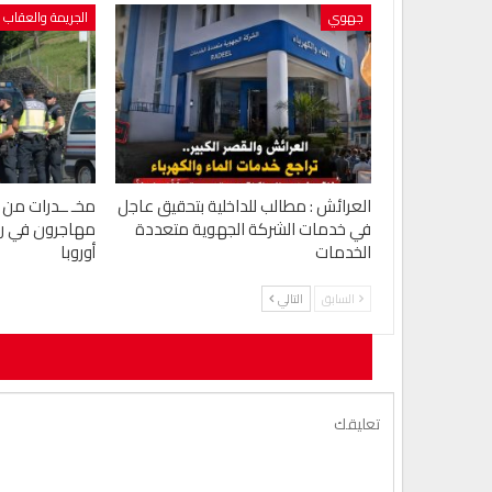
جهوي
الجريمة والعقاب
العرائش : مطالب للداخلية بتحقيق عاجل
مخـ ــدرات من إس
في خدمات الشركة الجهوية متعددة
مهاجرون في رحل
الخدمات
أوروبا
السابق
التالي
لن يتم نشر ع