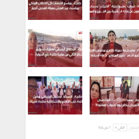
لسابق
التالي
1 من 104