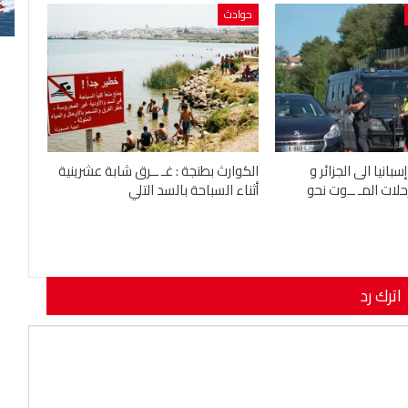
حوادث
بانيا الى الجزائر و
الكوارث بطنجة : غـ ــرق شابة عشرينية
ات المـ ــوت نحو
أثناء السباحة بالسد التلي
اترك رد
نوان بريدك الإلكتروني.