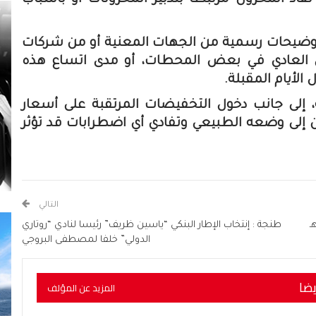
اد المخزون مرتبطًا بتدبير المخزونات أو بأسباب
 توضيحات رسمية من الجهات المعنية أو من شركات
ل العادي في بعض المحطات، أو مدى اتساع هذه
الأيام المقبلة.
إلى جانب دخول التخفيضات المرتقبة على أسعار
وين إلى وضعه الطبيعي وتفادي أي اضطرابات قد تؤثر
التالي
ـ
طنجة : إنتخاب الإطار البنكي “ياسين ظريف” رئيسا لنادي “روتاري
الدولي” خلفا لمصطفى البروجي
يضا
المزيد عن المؤلف