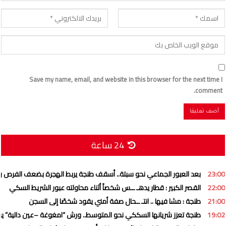
Save my name, email, and website in this browser for the next time I
comment.
24 ساعة
23:00
بعد العبور الجماعي نحو سبتة.. أسقف طنجة يربط الهجرة بضعف الفرص و”
22:00
القصر الكبير : قطار يدهـ ــس شخصاً أثناء محاولته عبور الشريط السكي
21:00
طنجة : مشا فيها .. انتـ ــحال صفة أمني يقود شخصًا إلى السجن
19:02
طنجة تعزز شريانها السككي نحو المتوسط.. ورش “امغوغة –عين دالية” ي