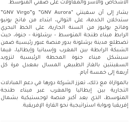
الأشخاص والأسر والمقاولات على ضفتي المتوسط.
يشار إلى أن سفينتي “GNV Aurora” و”GNV Virgo”
ستدخلان الخدمة، على التوالي، ابتداء من فاتح يونيو
وفاتح يوليوز من السنة الجارية، على الخط البحري
الرابط ميناء طنجة المتوسط – برشلونة – جنوة، حيث
تضطلع مدينة برشلونة بدور منصة عبور رئيسية ضمن
الشبكة الرابطة بين المغرب وإسبانيا وإيطاليا، فيما
سيشكل ميناء جنوة المحطة الرئيسية لتزويد
السفينتين بالغاز الطبيعي المسال بمعدل مرة كل
أربعة إلى خمسة أيام.
بالموازاة مع ذلك، تعزز الشركة دورها في دعم المبادلات
التجارية بين إيطاليا والمغرب عبر ميناء طنجة
المتوسط، الذي يعد أكبر منصة لوجستيكية بشمال
إفريقيا وبوابة استراتيجية نحو القارة الإفريقية.