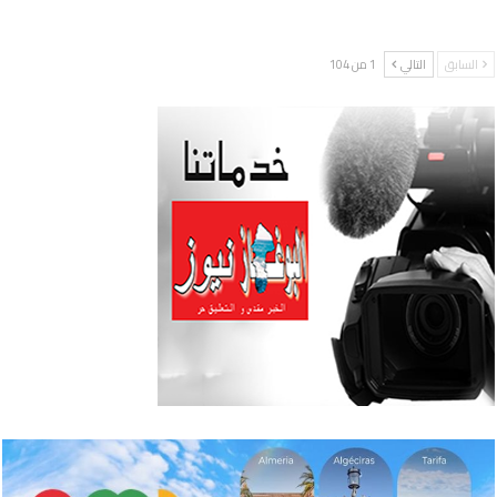
السابق
التالي
1 من 104