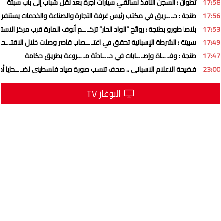
17:58
تطوان : السجن النافذ لسائقي سيارات أجرة بعد نقل شباب إلى باب سبتة
17:56
طنجة : حـ ــريق في مكتب رئيس غرفة التجارة والصناعة والخدمات يستنفر 
17:53
بلاصا طورو بطنجة : روائح “الواد الحار” تزكـ ــم أنوف المارة قرب مركز الاست
17:49
سبيتة : الشرطة الإسبانية تحقق في اغتـ ــصاب قاصر وصلت خلال الاقتـ ـح
17:47
طنجة : وفـ ــاة وإصـ ــابات في حـ ــادثة مـ ــروعة بطريق حكامة
23:00
فضيحة الاعلام الاسباني .. صحف تنسب صورة صياد فلسطيني لضـ ــحايا أحـ
البوغاز TV