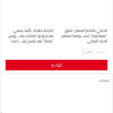
الديكي بالقصر الصغير : تحليق
اكزناية بطنجة : تأكيد رسمي
“هيليكوبتر” مشـ ـبوهة تستنفر
بعدم وجود إصابات بفيـ ــروس
الدرك الملكي
“هانتا” بعد تناسل إشـ ــاعات
السابق
التالي
اترك رد
لن يتم نشر عنوان بريدك الإلكتروني.