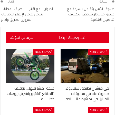
السابق
التالي
طنجة : الأمن يتفاعل بسرعة مع
تطوان : مع اقتراب الصيف.. مطالب
فيديو احتـ ــجاز شخص ويكشف
بتدخل عاجل لإنهاء الاختـ ـناق
تفاصيل القضية
المروري بطريق واد لو
قد يعجبك ايضا
المزيد عن المؤلف
NON CLASSÉ
NON CLASSÉ
حي مرشان بطنجة : سقـ ـوط
طنجة : مشا فيها… توقيف
مبحوث عنه في سـ ـرقات
“المقنع “اشتهر بنشر فيديوهات
المنازل في يد شرطة السياحة
خطـ ــيرة…
NON CLASSÉ
NON CLASSÉ