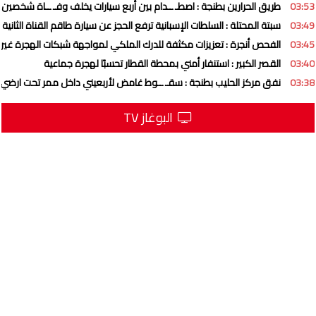
03:53
طريق الحرارين بطنجة : اصطـ ــدام بين أربع سيارات يخلف وفـ ــاة شخصين
03:49
سبتة المحتلة : السلطات الإسبانية ترفع الحجز عن سيارة طاقم القناة الثانية
03:45
الفحص أنجرة : تعزيزات مكثفة للدرك الملكي لمواجهة شبكات الهجرة غير ا
03:40
القصر الكبير : استنفار أمني بمحطة القطار تحسبًا لهجرة جماعية
03:38
نفق مركز الحليب بطنجة : سقـ ــوط غامض لأربعيني داخل ممر تحت ارضي
البوغاز TV