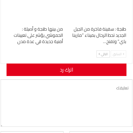
طنجة : سفينة فاخرة من الجيل
من بينها طنجة و أصيلة :
الجديد تحط الرحال بميناء “مارينا
الحموشي يؤشر على تعيينات
باي” وتفتح…
أمنية جديدة في عدة مدن
السابق
التالي
اترك رد
لن يتم نشر عنوان بريدك الإلكتروني.