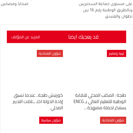
على مستوى جماعة السحتريين
ضحايا ومصابين
وبالطريق الوطنية رقم 16 بين
تطوان والفنيدق
قد يعجبك ايضا
المزيد عن المؤلف
تربية وتعليم
شؤون اقتصادية
طنجة : المكتب المحلي للنقابة
كورنيش طنجة.. عندما تسبق
الوطنية للتعليم العالي بـ ENCG
إرادة الدولة اختـ ــلالات التدبير
يستنكر لحملة ممنهجة…
المحلي
شؤون اقتصادية
شؤون سياسية