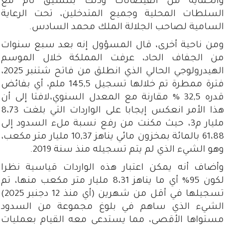
والحماية من الفيضانات وذلك بتنسيق تام مع
السلطات المحلية وجميع المتدخلين، تحت الرعاية
السامية لصاحب الجلالة الملك محمد السادس.
ومن ناحية أخرى، قال المسؤول إنه بعد سبع سنوات
من الجفاف الحاد، عرفت المملكة خلال الموسم
الهيدرولوجي الحالي الذي انطلق من فاتح شتنبر 2025،
فترة ممطرة تم خلالها تسجيل 145,5 ملم، أي بفائض
قدره 32,5 % مقارنة مع المعدل السنوي،لافتا إلى أن
هذا الأمر انعكس إيجابا على الواردات التي بلغت 8،73
مليار م3، حيث مكنت من رفع نسبة ملء السدود إلى
61،88 بالمائة بمخزون مائي يناهز 10,37 مليار متر مكعب،
وهو الشيء الذي لم يتم تسجيله منذ سنة 2019.
وأضاف أنه يمكن اعتبار هذه الواردات قياسية نظرا
لكون 95% أي ما يناهز 8،31 مليار متر مكعب منها، تم
تسجيلها في أقل من شهرين (أي منذ 12 دجنبر 2025)
الشيء الذي ساهم في بلوغ مجموعة من السدود
مستواها الأقصى، مما يستدعي معه القيام بعمليات