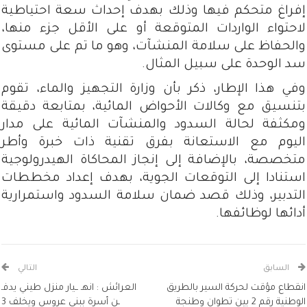
إفراغ متحكم فيها وذلك بهدف إحداث سعة احتياطية
لاحتواء الواردات المتوقعة أو على الأقل جزء منها،
والحفاظ على سلامة المنشآت، وهو ما تم على مستوى
سد الوحدة على سبيل المثال.
وفي هذا الإطار، ذكر بأن وزارة التجهيز والماء، تقوم
بتنسيق مع وكالات الأحواض المائية، بمتابعة دقيقة
ومكثفة لحالة السدود والمنشآت المائية على مدار
اليوم مع الاستعانة بفرق تقنية ذات خبرة وأطر
متخصصة، بالإضافة إلى إنجاز المحاكاة الهيدرولوجية
استنادا إلى التوقعات الجوية، بهدف إعداد مخططات
التدبير، وذلك قصد ضمان سلامة السدود واستمرارية
أدائها لوظائفها.
السابق
التالي
انقطاع مؤقت لحركة السير بالطريق
العرائش : انهـ ــيار منزل طيني يدفـ
الوطنية رقم 2 بين تطوان وطنجة
ـن أسرة ببني عروس ويخلف 3