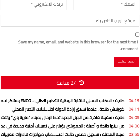
Save my name, email, and website in this browser for the next time I
comment.
24 ساعة
04:19
طنجة : المكتب المحلي للنقابة الوطنية للتعليم العالي بـ ENCG يستنكر لحملة ممنهجة تستهدف المؤسسة وهيئاتها التمثيلية
04:11
كورنيش طنجة.. عندما تسبق إرادة الدولة اختـ ــلالات التدبير المحلي
04:05
طنجة : سفينة فاخرة من الجيل الجديد تحط الرحال بميناء “مارينا باي” وتفتح 
04:00
من بينها طنجة و أصيلة : الحموشي يؤشر على تعيينات أمنية جديدة في عد
03:55
سبنة المحتلة : تسجيل خمس حالات اغتــ ــصاب مهاجرات قاصرات مغربيات