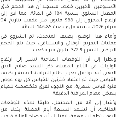
مكعب، أي ما يعادل 73.68%، تم تسجيلها خلال
الأسبوعين الأخيرين فقط، مسجلا أن هذا الحجم فاق
المعدل السنوي بنسبة 184 في المائة، مما أدى إلى
ارتفاع المخزون إلى 988 مليون متر مكعب بتاريخ 04
فبراير 2026، بنسبة ملء بلغت 146،85 بالمائة.
وأمام هذا الوضع، يضيف المتحدث، تم الشروع في
عمليات التفريغ الوقائي والاستباقي، حيث بلغ الحجم
التراكمي المفرغ 372.9 مليون متر مكعب.
ونظرا إلى أن التوقعات المناخية تشير إلى ارتفاع
الواردات في الأيام المقبلة، ذكر السيد صلاح الدين
الذهبي أنه يتواصل تعزيز نظام المراقبة التقنية وتكثيف
القياس حيث تم اعتماد فترتين للقياس كل يوم عوض
فترة قیاس شهرية، مع اللجوء لفرق متخصصة للقيام
ببعض مهام المراقبة الدقيقة.
وأشار إلى أنه من المحتمل، طبقا لهذه التوقعات
المناخية، أن تشهد السبعة أيام المقبلة ابتداء من
اليوم ، تطورات مهمة، لافتا إلى أن مصاح الوزارة قامت