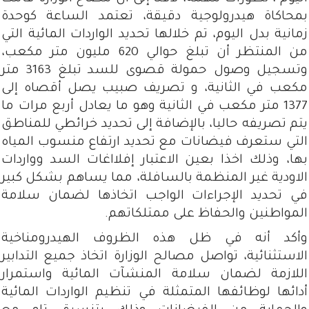
بمحاكاة هيدرولوجية دقيقة، تعتمد الساعة كوحدة
زمانية بدل اليوم، تم خلالها تحديد الواردات المائية التي
من المنتظر أن تبلغ حوالي 620 مليون متر مكعب،
وتسجيل وصول حمولة قصوى للسد تبلغ 3163 متر
مكعب في الثانية، و تصريف صبيب يصل أقصاه إلى
1377 متر مكعب في الثانية وهو ما يعادل أربع مرات ما
يتم تصريفه حاليا، بالإضافة إلى تحديد خرائطي للمناطق
التي ستعرف فيضانات مع تحديد ارتفاع منسوب المياه
بها، وذلك اخذا بعين الاعتبار إفلااغات السد وواردات
الاودية غير المنظمة بالسافلة، مما يساهم بشكل كبير
في تحديد الإجراءات الواجب اتخاذها لضمان سلامة
المواطنين والحفاظ على ممتلكاتهم.
وأكد أنه في ظل هذه الظروف الهيدرومناخية
الاستثنائية، تواصل مصالح الوزارة اتخاذ جميع التدابير
اللازمة لضمان سلامة المنشآت المائية واستمرار
أدائها لوظائفها المتمثلة في تنظيم الواردات المائية