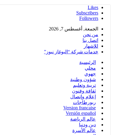
Likes
Subscribers
Followers
الجمعة, أغسطس 7, 2026
من نحن
اتصل بنا
للإشهار
خدمات شركة “البوغاز نيوز”
الرئيسية
محلي
جهوي
شؤون وطنية
تربية وتعليم
ثقافة وفنون
إعلام وإتصال
ربورطاجات
Version francaise
Versión español
عالم الرياضة
دين ودنيا
عالم الأسرة