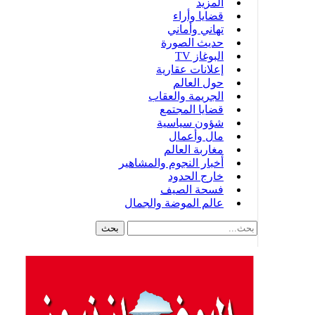
المزيد
قضايا وأراء
تهاني وأماني
حديث الصورة
البوغاز TV
إعلانات عقارية
حول العالم
الجريمة والعقاب
قضايا المجتمع
شؤون سياسية
مال وأعمال
مغاربة العالم
أخبار النجوم والمشاهير
خارج الحدود
فسحة الصيف
عالم الموضة والجمال