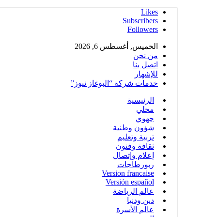
Likes
Subscribers
Followers
الخميس, أغسطس 6, 2026
من نحن
اتصل بنا
للإشهار
خدمات شركة “البوغاز نيوز”
الرئيسية
محلي
جهوي
شؤون وطنية
تربية وتعليم
ثقافة وفنون
إعلام وإتصال
ربورطاجات
Version francaise
Versión español
عالم الرياضة
دين ودنيا
عالم الأسرة