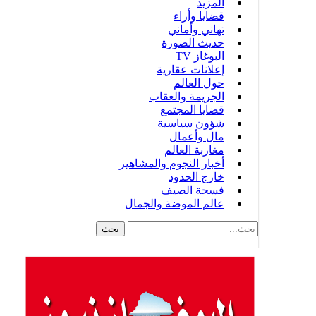
المزيد
قضايا وأراء
تهاني وأماني
حديث الصورة
البوغاز TV
إعلانات عقارية
حول العالم
الجريمة والعقاب
قضايا المجتمع
شؤون سياسية
مال وأعمال
مغاربة العالم
أخبار النجوم والمشاهير
خارج الحدود
فسحة الصيف
عالم الموضة والجمال