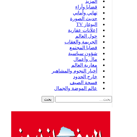
المزيد
قضايا وأراء
تهاني وأماني
حديث الصورة
البوغاز TV
إعلانات عقارية
حول العالم
الجريمة والعقاب
قضايا المجتمع
شؤون سياسية
مال وأعمال
مغاربة العالم
أخبار النجوم والمشاهير
خارج الحدود
فسحة الصيف
عالم الموضة والجمال