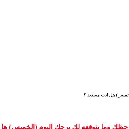
لخميس) هل انت مستعد ؟
حظك وما يتوقعه لك برجك اليوم (الخميس) هل