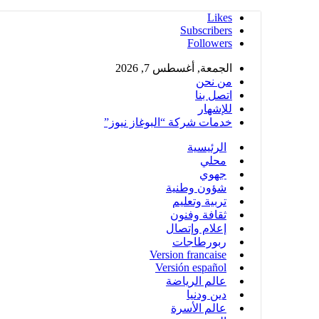
Likes
Subscribers
Followers
الجمعة, أغسطس 7, 2026
من نحن
اتصل بنا
للإشهار
خدمات شركة “البوغاز نيوز”
الرئيسية
محلي
جهوي
شؤون وطنية
تربية وتعليم
ثقافة وفنون
إعلام وإتصال
ربورطاجات
Version francaise
Versión español
عالم الرياضة
دين ودنيا
عالم الأسرة