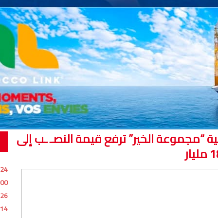
70 شكاية في قضية “مجموعة الخير” ترفع قيمة النصـ ـب إلى
مليار
:24
:00
:26
:14