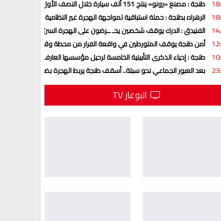
18
طنجة : مصنع «رونو» ينتج 151 ألف سيارة خلال النصف الأول من 2026
18
الرهراه بطنجة : حملة استباقية لمواجهة الهجرة غير النظامية تنفيذا لتعليمات ا
14
الفنيدق : الدرك يوقف شخصين يحـ ــرضون على الهجرة السريّة عبر تطبيق “وا
12
أمن طنجة يوقف المتورطين في واقعة الفرار من محطة وقود بعد تزويد السي
10
طنجة : إحياء الذكرى التأبينية الخامسة لرحيل مؤسسها العارف بالله الشيخ ال
23
بعد العبور الجماعي نحو سبتة.. أسقف طنجة يربط الهجرة بضعف الفرص و”حلم
البوغاز TV