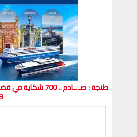
طنجة : صـ ــادم .. 0
18 