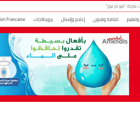
شركة “البوغاز نيوز”
 وتعليم
ثقافة وفنون
إعلام وإتصال
ربورطاجات
ion Francaise
ني وأماني
حديث الصورة
البوغاز TV
إعلانات عقارية
حول العا
 النجوم والمشاهير
خارج الحدود
فسحة الصيف
عالم الموضة والجم