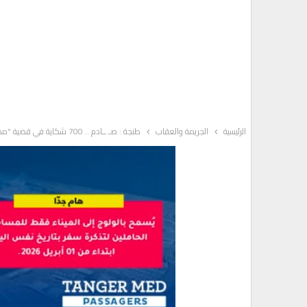
الرئيسية
الجريمة والعقاب
طنجة : صـ ــادم .. 700 شكاية في قضية “مجموعة الخير” ترفع قيمة النصـ ـب إلى 18 مليار