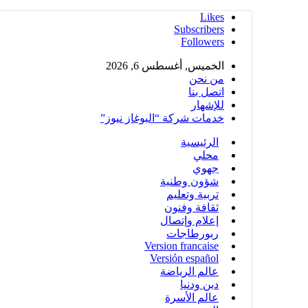
Likes
Subscribers
Followers
الخميس, أغسطس 6, 2026
من نحن
اتصل بنا
للإشهار
خدمات شركة “البوغاز نيوز”
الرئيسية
محلي
جهوي
شؤون وطنية
تربية وتعليم
ثقافة وفنون
إعلام وإتصال
ربورطاجات
Version francaise
Versión español
عالم الرياضة
دين ودنيا
عالم الأسرة