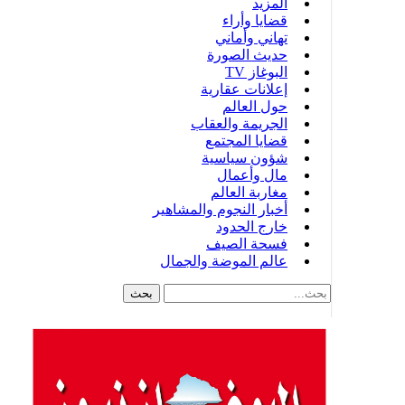
المزيد
قضايا وأراء
تهاني وأماني
حديث الصورة
البوغاز TV
إعلانات عقارية
حول العالم
الجريمة والعقاب
قضايا المجتمع
شؤون سياسية
مال وأعمال
مغاربة العالم
أخبار النجوم والمشاهير
خارج الحدود
فسحة الصيف
عالم الموضة والجمال