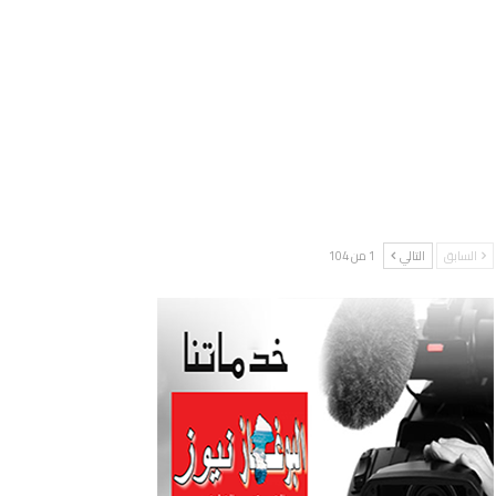
السابق
التالي
1 من 104