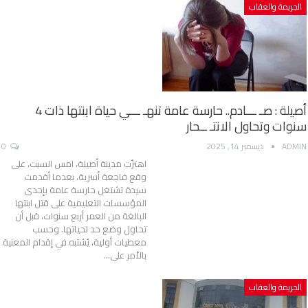
الجريمة والعقاب
أصيلة : صـ ـــادم.. حارسة عامة تنهـ ـــي حياة ابنتها ذات 4
سنوات وتحاول الانتـ ــحار
ADMIN
ديسمبر 14, 2025
0
اهتزّت مدينة أصيلة، امس السبت، على
وقع فاجعة أسرية، بعدما أقدمت
سيدة تشتغل حارسة عامة بإحدى
المؤسسات التعليمية على قتل ابنتها
البالغة من العمر أربع سنوات، قبل أن
تحاول وضع حد لحياتها. وحسب
معطيات أولية، يُشتبه في إقدام المعنية
بالأمر على…
الجريمة والعقاب