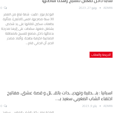
شابة داخل معمل للنسيج وهذه تفاصلها
ADMIN
يونيو 27, 2023
0
البوغاز نيوز : لقيت شابة تبلغ من العمر
30 سنة مصرعها، امس (الاثنين)، متأثرة
بطعنات سكين تلقاتها على يد شخص
يشتغل معها، سقطت على إثرها مدرجة
بدمائها داخل مصنع للنسيج بالمنطقة
الصناعية اكزناية بطنجة. وأفاد مصدر
الخبر، أن الجاني قام…
الجريمة والعقاب
اسبانيا : بنـ ـدقية وتهديـ ـدات بالقـ ـتل و قصة عشق.. مفاتيح
اختفاء الشاب المغربي سعيد بـ…
ADMIN
يناير 9, 2023
0
البوغاز نيوز : كان الشاب المغربي سعيد