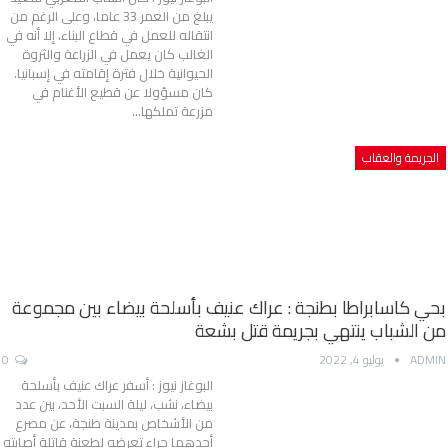
يبلغ من العمر 33 عاما، وعلى الرغم من
انتقاله للعمل في قطاع البناء، إلا أنه في
الغالب كان يعمل في الزراعة والثروة
الحيوانية خلال فترة إقامته في إسبانيا.
كان مسؤولا عن قطيع الأغنام في
مزرعة تملكها…
الجريمة والعقاب
بحي كاسابراطا بطنجة : عراك عنيف بأسلحة بيضاء بين مجموعة
من الشباب ينتهي بجريمة قتل بشعة
ADMIN
يوليو 4, 2022
0
البوغاز نيوز : أسفر عراك عنيف بأسلحة
بيضاء، نشب، ليلة السبت الأحد، بين عدد
من الأشخاص بمدينة طنجة، عن مصرع
أحدهما جراء تعرضه لطعنة قاتلة أصابته