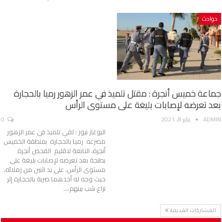
حوادث
جماعة خميس أنجرة : مقتل تلميذ في عمر الزهور رميا بالحجارة
بعد تعرضه لإصابات بليغة على مستوى الرأس
ADMIN
يناير 8, 2021
0
البوغاز نيوز : لقي تلميذ في عمر الزهور
مصرعه رميا بالحجارة بمنطقة الخميس
أنجرة، التابعة لاقليم الفحص أنجرة
بطنجة بعد تعرضه لإصابات بليغة على
مستوى الرأس، على يد اثنين من زملائه،
حيث وجه له أحدهما ضربة بالحجارة إثر
نزاع شب بينهم.…
المشاركات القديمة