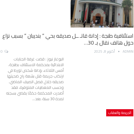
استئنافية طنجة : إدانة قاتـ ــل صديقه بحي ” بنديبان ” بسبب نزاع
حول هاتف نقال بـ 30…
ADMIN
أكتوبر 8, 2025
0
البوغاز نيوز : قضت غرفة الجنايات
الابتدائية بمحكمة الاستئناف بطنجة،
أمس الثلاثاء، بإدانة شخص تورط في
ارتكاب جريمة قتل بشعة راح ضحيتها
صديقه خلال فصل الصيف الماضي.
وحسب المعطيات المتوفرة، فقد
أصدرت المحكمة حكمًا يقضي بسجنه
لمدة 30 سنة، بعد…
الجريمة والعقاب