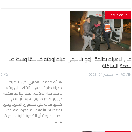
الجريمة والعقاب
حي الرهراه بطنجة : زوج ينـ ــهي حياه زوجته خنـ ــقا وسط صـ
ــدمة الساكنة
ADMIN
ديسمبر 24, 2025
0
اهتزّت حومة الغماري بحي الرهراه
بمدينة طنجة، امس الثلاثاء، على وقع
جريمة قتل مروّعة، أقدم خلالها شخص
على إنهاء حياة زوجته، بعد أن قام
بخنقها بيديه على مستوى العنق، وفق
المعطيات الأولية المتوفرة. وأفادت
مصادر عليمة أن الضحية فارقت الحياة
في…