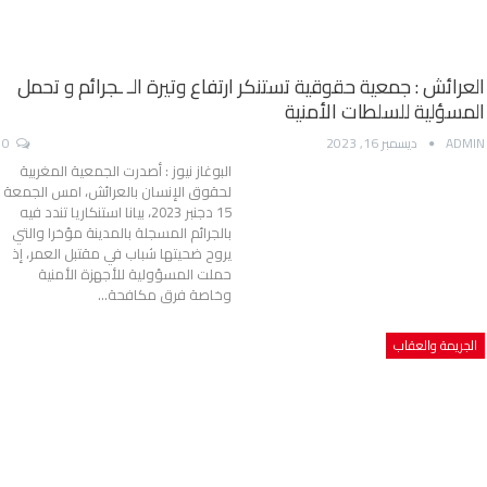
العرائش : جمعية حقوقية تستنكر ارتفاع وتيرة الـ ـجرائم و تحمل
المسؤلية للسلطات الأمنية
ADMIN
ديسمبر 16, 2023
0
البوغاز نيوز : أصدرت الجمعية المغربية
لحقوق الإنسان بالعرائش، امس الجمعة
15 دجنبر 2023، بيانا استنكاريا تندد فيه
بالجرائم المسجلة بالمدينة مؤخرا والتي
يروح ضحيتها شباب في مقتبل العمر، إذ
حملت المسؤولية للأجهزة الأمنية
وخاصة فرق مكافحة…
الجريمة والعقاب