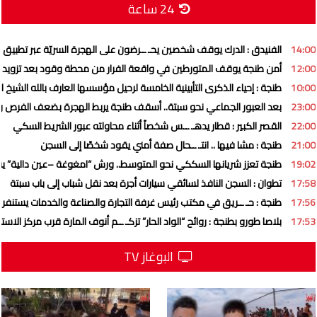
24 ساعة
14:00
الفنيدق : الدرك يوقف شخصين يحـ ــرضون على الهجرة السريّة عبر تطبيق 
12:00
أمن طنجة يوقف المتورطين في واقعة الفرار من محطة وقود بعد تزويد ا
10:00
طنجة : إحياء الذكرى التأبينية الخامسة لرحيل مؤسسها العارف بالله الشيخ
23:00
بعد العبور الجماعي نحو سبتة.. أسقف طنجة يربط الهجرة بضعف الفرص و”
22:00
القصر الكبير : قطار يدهـ ــس شخصاً أثناء محاولته عبور الشريط السكي
21:00
طنجة : مشا فيها .. انتـ ــحال صفة أمني يقود شخصًا إلى السجن
19:02
طنجة تعزز شريانها السككي نحو المتوسط.. ورش “امغوغة –عين دالية” ي
17:58
تطوان : السجن النافذ لسائقي سيارات أجرة بعد نقل شباب إلى باب سبتة
17:56
طنجة : حـ ــريق في مكتب رئيس غرفة التجارة والصناعة والخدمات يستنفر 
17:53
بلاصا طورو بطنجة : روائح “الواد الحار” تزكـ ــم أنوف المارة قرب مركز الاست
البوغاز TV