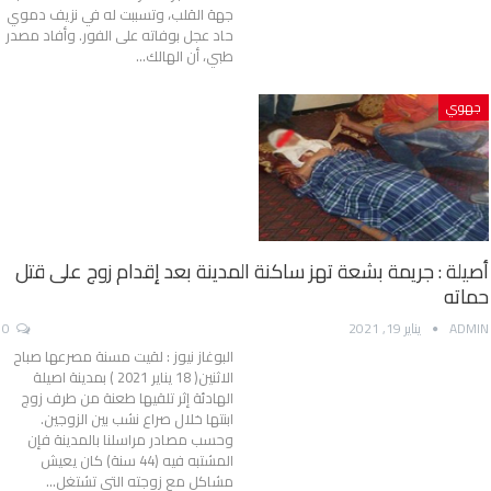
جهة القلب، وتسببت له في نزيف دموي
حاد عجل بوفاته على الفور. وأفاد مصدر
طبي، أن الهالك…
جهوي
أصيلة : جريمة بشعة تهز ساكنة المدينة بعد إقدام زوج على قتل
حماته
ADMIN
يناير 19, 2021
0
البوغاز نيوز : لقيت مسنة مصرعها صباح
الاثنين( 18 يناير 2021 ) بمدينة اصيلة
الهادئة إثر تلقيها طعنة من طرف زوج
ابنتها خلال صراع نشب بين الزوجين.
وحسب مصادر مراسلنا بالمدينة فإن
المشتبه فيه (44 سنة) كان يعيش
مشاكل مع زوجته التي تشتغل…