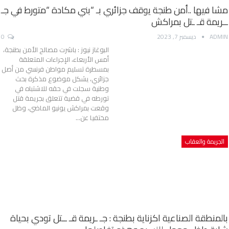
مشا فيها ..أمن طنجة يوقف جزائري بـ “بني مكادة “متورط في جـ
ــريمة قـ ـتل بمراكش
ADMIN
ديسمبر 7, 2023
0
البوغاز نيوز : باشرت مصالح الأمن بطنجة،
أمس الأربعاء، الإجراءات المتعلقة
بمسطرة تسليم مواطن فرنسي من أصل
جزائري، يشكل موضوع مذكرة بحث
وطنية سجلت في حقه للاشتباه في
تورطه في قضية تتعلق بجريمة قتل
وقعت بمراكش يونيو الماضي، وظل
مختفيا عن…
الجريمة والعقاب
بالمنطقة الصناعية اكزناية بطنجة : جـ ـريمة قـ ــتل تودي بحياة