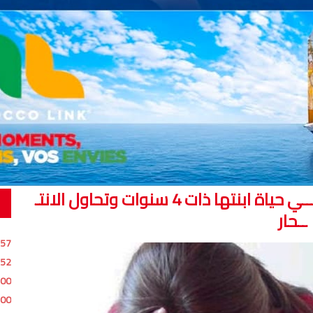
أصيلة : صـ ـــادم.. حارسة عامة تنهـ ـــي حياة ابنتها ذات 4 سنوات وتحاول الانتـ
ــحار
:57
:52
:00
:00