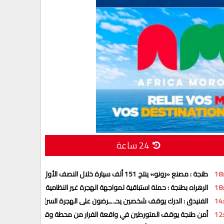
24 ساعة
18
طنجة : مصنع «رونو» ينتج 151 ألف سيارة خلال النصف الأول من 2026
18
الرهراه بطنجة : حملة استباقية لمواجهة الهجرة غير النظامية تنفيذا لتعليمات ا
14
الفنيدق : الدرك يوقف شخصين يحـ ــرضون على الهجرة السريّة عبر تطبيق “وا
12
أمن طنجة يوقف المتورطين في واقعة الفرار من محطة وقود بعد تزويد السي