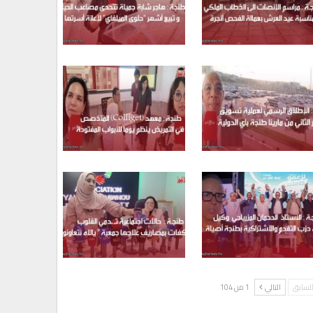
لسابق
التالي
1 من 104