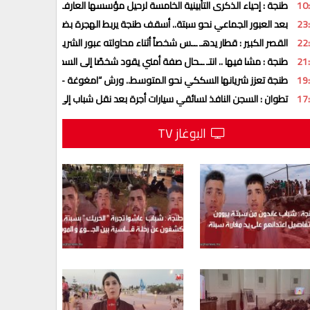
10
طنجة : إحياء الذكرى التأبينية الخامسة لرحيل مؤسسها العارف بالله الشيخ ال
23
بعد العبور الجماعي نحو سبتة.. أسقف طنجة يربط الهجرة بضعف الفرص و”حلم
22
القصر الكبير : قطار يدهـ ــس شخصاً أثناء محاولته عبور الشريط السكي
21
طنجة : مشا فيها .. انتـ ــحال صفة أمني يقود شخصًا إلى السجن
19
طنجة تعزز شريانها السككي نحو المتوسط.. ورش “امغوغة –عين دالية” يقتر
17
تطوان : السجن النافذ لسائقي سيارات أجرة بعد نقل شباب إلى باب سبتة
البوغاز TV