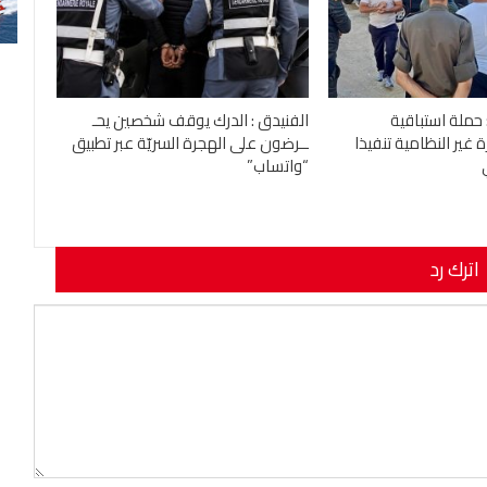
 حملة استباقية
الفنيدق : الدرك يوقف شخصين يحـ
غير النظامية تنفيذا
ــرضون على الهجرة السريّة عبر تطبيق
“واتساب”
اترك رد
نوان بريدك الإلكتروني.