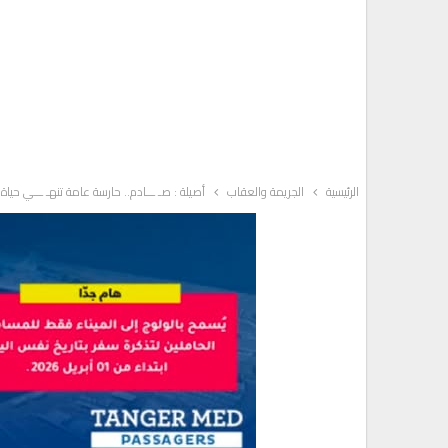
الرئيسية
الجريمة والعقاب
أصيلة : صـ ـــادم.. حارسة عامة تنهـ ـــي حياة ابنتها ذات 4 سنوات وتح