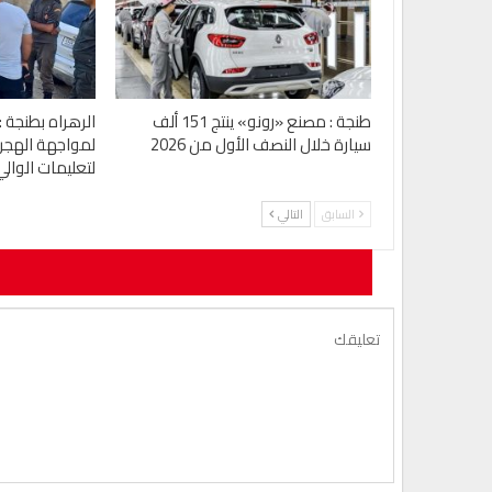
طنجة : مصنع «رونو» ينتج 151 ألف
الرهراه بطنجة :
سيارة خلال النصف الأول من 2026
لمواجهة الهجرة 
لتعليمات الوالي
السابق
التالي
لن يتم نشر ع