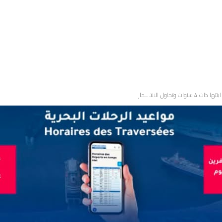
اول الانتـ ــحار