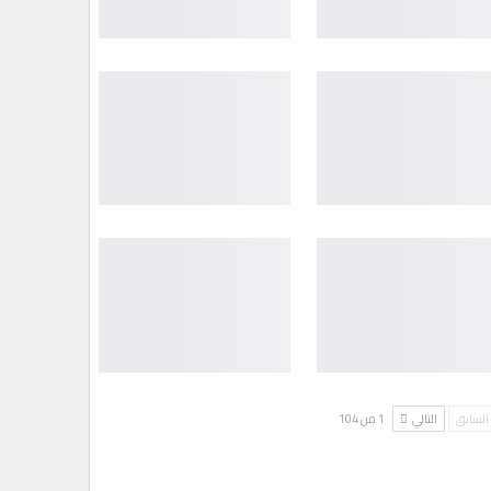
السابق
التالي
1 من 104