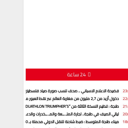
24 ساعة
23
فضيحة الاعلام الاسباني .. صحف تنسب صورة صياد فلسطيني لضـ ــحايا أحـ ـد
22
دخول أزيد من 2,7 مليون من مغاربة العالم عبر نقط العبور منذ انطلاق عملية
21
طنجة : تنظيم النسخة الثالثة من “DUATHLON TRIUMPHER’S” وكأس إفريقيا للدوياتلون
20
ليالي الصيف في طنجة.. تجارة المتـ ــعة والمـ ــخدرات والدعـ ـــارة بعيدا عن
18
ميناء طنجة المتوسط : ضبط شاحنة للنقل الدولي محملة بـ 350 كلغ من الحشـ ـيش