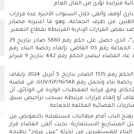
لية متزايدة تؤدى من المال العام.
ري أوقف وألغى خلال السنوات الأخيرة عدة قرارات
ين من طرف الجماعة، وهو ما اعتبرته مصادر
 بعض القرارات الإدارية المرتبطة بقطاع التعمير.
وفي مقدمة هذه الملفات، تبرز قضية “ر.ش”، الذي حصل على حكم رقم 5860 صادر بتاريخ 29
فبراير 2023 يقضي بإيقاف تنفيذ قرار رئيس الجماعة رقم 03 القاضي بإلغاء رخصة البناء رقم
0010/2023. ولم يتوقف الأمر عند هذا الحد، إذ عاد القضاء ليصدر الحكم رقم 442 بتاريخ 9 فبراير
وفي ملف مشابه، قضت المحكمة بموجب الحكم رقم 1515 الصادر بتاريخ 5 أبريل 2024 بإيقاف
تنفيذ قرار جماعي اتخذ في دجنبر 2023 لإلغاء رخصة بناء وتحمل رقم 148/GUV/GP/16، في قضية
م، وفق قراءة المعطيات الواردة في الوثائق، أن
إيقاف أو إلغاء قرارات مرتبطة بسحب تراخيص سبق
ازعات القضائية المكلفة للجماعة.
 يفتح الباب أمام مطالبات مستقبلية بالتعويض عن
طيل المشاريع الاستثمارية. بحيث ألغى القضاء قرار
البناء للمستفيدين من تجزئة “عين عروج” بطنجة