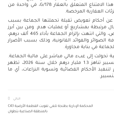
البالية، بعدما قضى الحكم رقم 2761 بإلغاء هذا الامتناع المتعلق بالعقار G/178، في واحدة من
زئات العقارية المرخصة.
ئق عن أحكام تعويض ثقيلة تحملتها الجماعة بسبب
ال مرتبطة بمشاريع أو عمليات هدم. ومن بين أبرز
هذه الملفات، القضية التي رفعها أحد الخواص، والتي انتهت بإلزام الجماعة بأداء 465 ألف درهم،
و525 درهما بعد إضافة الصوائر والفوائد القانونية، وذلك بسبب الأضرار
جماعة في بناية مجاورة.
ة تحولت إلى عبء مالي مباشر على مالية الجماعة.
فبينما تراهن الجماعة على تحصيل موارد تسيير تناهز 1.3 مليار درهم خلال سنة 2026، تظهر
يقارب 150 مليون درهم لتنفيذ الأحكام القضائية وتسوية النزاعات، أي ما
التالي
المحكمة الإدارية بطنجة تلغي تفويت القطعة الأرضية C43
بالمنطقة الصناعية بتطوان