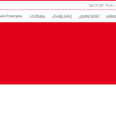
شركة “البوغاز نيوز”
وتعليم
ثقافة وفنون
إعلام وإتصال
ربورطاجات
sion Francaise
ني وأماني
حديث الصورة
البوغاز TV
إعلانات عقارية
حول العا
 النجوم والمشاهير
خارج الحدود
فسحة الصيف
عالم الموضة والجم