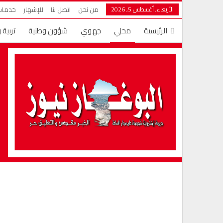
الأربعاء, أغسطس 5, 2026
من نحن
اتصل بنا
للإشهار
خدمات 
الرئيسية
محلي
جهوي
شؤون وطنية
تربية 
دين ودنيا
عالم الأسرة
المزيد
قضايا وأراء
تها
شؤون سياسية
مال وأعمال
مغاربة العالم
أخبار