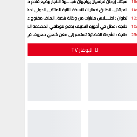
16
سبتة.. زوجان فرنسيان يواجهان شبـ ــهة الاتجار برضيع قادم من المغرب
14
العرائش.. انطلاق فعاليات النسخة الثانية للملتقى الدولي لمغاربة العالم
12
تطوان : اختـ ــلاس مليارات من وكالة بنكية.. الملف مفتوح على تطورات جديد
10
طنجة : عطل في أجهزة التكييف يدفع موظفي المحكمة الابتدائية للتوقف ع
23
طنجة : الشرطة القضائية تستمع إلى مغن شعبي معروف في قضية اختـ ــطا
البوغاز TV