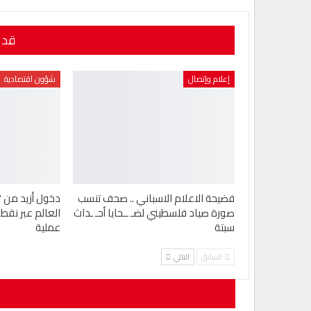
قد 
إعلام وإتصال
شؤون اقتصادية
فضيحة الاعلام الاسباني .. صحف تنسب
صورة صياد فلسطيني لضـ ــحايا أحـ ـداث
العالم عبر نقط 
سبتة
عملية
السابق
التالي
لن يتم نشر ع