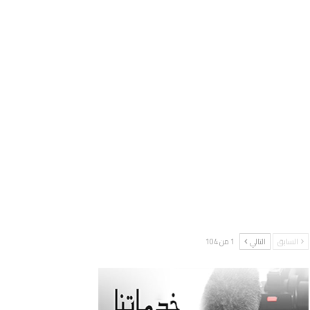
السابق
التالي
1 من 104