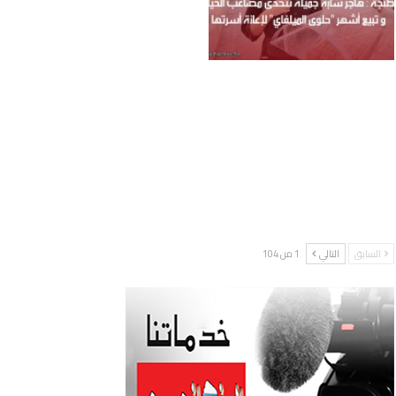
السابق
التالي
1 من 104