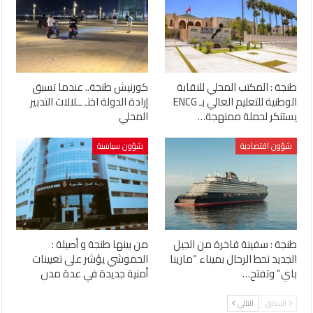
طنجة : المكتب المحلي للنقابة
كورنيش طنجة.. عندما تسبق
الوطنية للتعليم العالي بـ ENCG
إرادة الدولة اختـ ــلالات التدبير
يستنكر لحملة ممنهجة…
المحلي
شؤون اقتصادية
شؤون سياسية
طنجة : سفينة فاخرة من الجيل
من بينها طنجة و أصيلة :
الجديد تحط الرحال بميناء “مارينا
الحموشي يؤشر على تعيينات
باي” وتفتح…
أمنية جديدة في عدة مدن
السابق
التالي