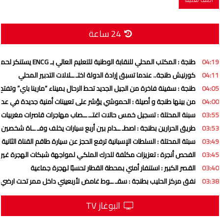
24 ساعة
04:19
طنجة : المكتب المحلي للنقابة الوطنية للتعليم العالي بـ ENCG يستنكر لحملة ممنهجة تستهدف المؤسسة وهيئاتها التمثيلية
04:11
كورنيش طنجة.. عندما تسبق إرادة الدولة اختـ ــلالات التدبير المحلي
04:05
طنجة : سفينة فاخرة من الجيل الجديد تحط الرحال بميناء “مارينا باي” وتفتح 
04:00
من بينها طنجة و أصيلة : الحموشي يؤشر على تعيينات أمنية جديدة في عد
03:55
سبنة المحتلة : تسجيل خمس حالات اغتــ ــصاب مهاجرات قاصرات مغربيات
03:53
طريق الحرارين بطنجة : اصطـ ــدام بين أربع سيارات يخلف وفـ ــاة شخصين
03:49
سبتة المحتلة : السلطات الإسبانية ترفع الحجز عن سيارة طاقم القناة الثانية
03:45
الفحص أنجرة : تعزيزات مكثفة للدرك الملكي لمواجهة شبكات الهجرة غير ا
03:40
القصر الكبير : استنفار أمني بمحطة القطار تحسبًا لهجرة جماعية
03:38
نفق مركز الحليب بطنجة : سقـ ــوط غامض لأربعيني داخل ممر تحت ارضي
البوغاز TV