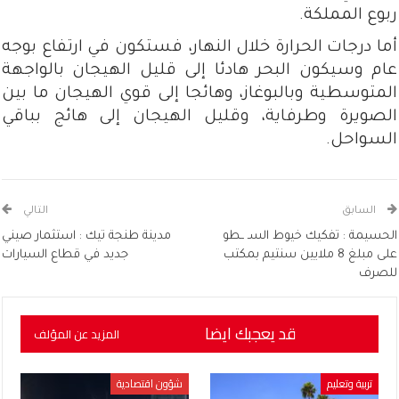
ربوع المملكة.
أما درجات الحرارة خلال النهار، فستكون في ارتفاع بوجه
عام وسيكون البحر هادئا إلى قليل الهيجان بالواجهة
المتوسطية وبالبوغاز، وهائجا إلى قوي الهيجان ما بين
الصويرة وطرفاية، وقليل الهيجان إلى هائج بباقي
السواحل.
السابق
التالي
الحسيمة : تفكيك خيوط السـ ــطو
مدينة طنجة تيك : استثمار صيني
على مبلغ 8 ملايين سنتيم بمكتب
جديد في قطاع السيارات
للصرف
قد يعجبك ايضا
المزيد عن المؤلف
تربية وتعليم
شؤون اقتصادية