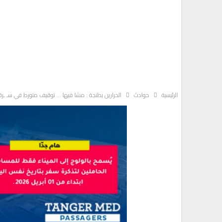
الرئيسية
حوادث
الحرارين بطنجة : مشا فيها … توقيف متورط في سـ ـرق