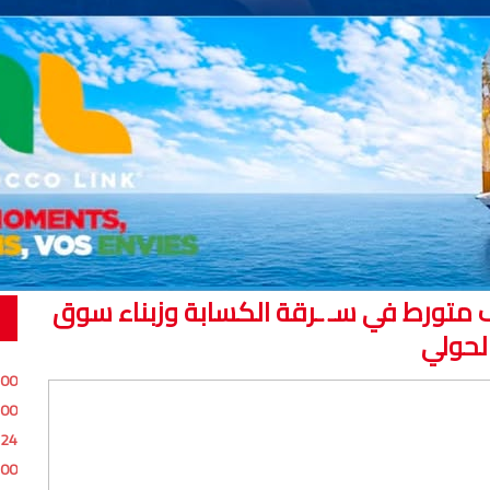
ف متورط في سـ ـرقة الكسابة وزبناء سوق
لحولي
:00
:00
:24
:00