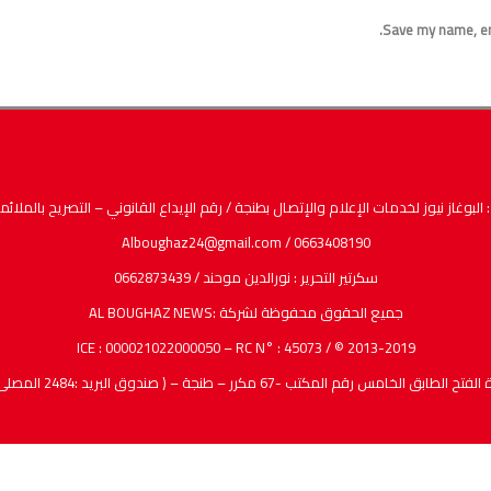
Save my name, ema
ام والإتصال بطنجة / رقم الإيداع القانوني – التصريح بالملائمة : عدد ( 10 /2017 ) / مدير النشر ورئيس التحرير : عبدا
Alboughaz24@gmail.com / 0663408190
سكرتير التحرير : نورالدين موحند / 0662873439
جميع الحقوق محفوظة لشركة :AL BOUGHAZ NEWS
ICE : 000021022000050 – RC N° : 45073 / © 2013-2019