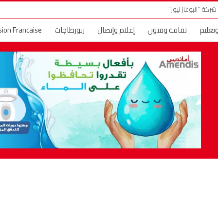
ركة “البوغاز نيوز”
وتعليم
ثقافة وفنون
إعلام وإتصال
ربورطاجات
sion Francaise
ني وأماني
حديث الصورة
البوغاز TV
إعلانات عقارية
حول العا
 النجوم والمشاهير
خارج الحدود
فسحة الصيف
عالم الموضة والجم