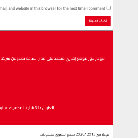
il, and website in this browser for the next time I comment.
البوغاز نيوز موقع إخباري متجدد على مدار الساعة يصدر عن شركة : البوغاز نيوز لخدمات الإعل
العنوان : 31 شارع المكسيك عمارة الفتح الطابق الخامس رقم المكتب -67 مكرر – طنجة – ( صندوق البريد :2484 المصلى ) الهاتف/ فاكس : 0539937629
البوغاز نيوز 2015 /2026 جميع الحقوق محفوظة.