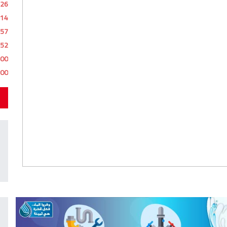
:26
:14
:57
:52
:00
:00