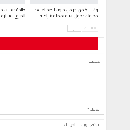
وفـ ــاة مهاجر من جنوب الصحراء بعد
طنجة : بسبب حـ 
محاولة دخول سبتة بمظلة شراعية
الطرق السيارة أكثر من 17
السابق
التالي
لن يتم نشر ع