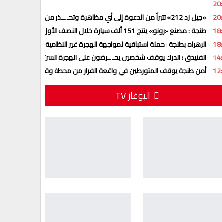
20
20
«جيل زد 212» تتبرأ من الدعوة إلى أي مظاهرة وتحـ ــذر من منشورات وهمية
18
طنجة : مصنع «رونو» ينتج 151 ألف سيارة خلال النصف الأول من 2026
18
الرهراه بطنجة : حملة استباقية لمواجهة الهجرة غير النظامية تنفيذا لتعليمات ا
14
الفنيدق : الدرك يوقف شخصين يحـ ــرضون على الهجرة السريّة عبر تطبيق “وا
12
أمن طنجة يوقف المتورطين في واقعة الفرار من محطة وقود بعد تزويد السي
البوغاز TV