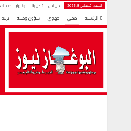
السبت, أغسطس 8, 2026
من نحن
اتصل بنا
للإشهار
خدمات ش
الرئيسية
محلي
جهوي
شؤون وطنية
تربية 
دين ودنيا
عالم الأسرة
المزيد
قضايا وأراء
تها
شؤون سياسية
مال وأعمال
مغاربة العالم
أخبار