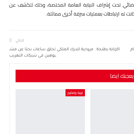
لقضائي تحت إشراف النيابة العامة المختصة، وذلك للكشف عن
كانت له ارتباطات بعمليات سرقة أخرى مماثلة.
التالي
م
اكزناية بطنجة : مروحية للدرك الملكي تحلق ساعات بحثا عن مشـ
ـبوهين في شبكات التهريب
يعجبك ايضا
تربية وتعليم