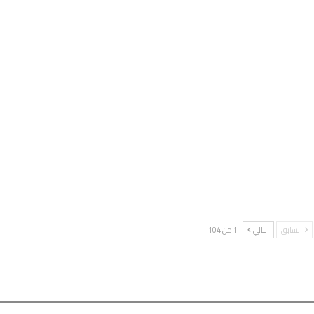
السابق
التالي
1 من 104