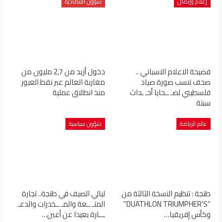
إعلام وإتصال
شؤون اقتصادية
فضيحة الاعلام الاسباني ..
دخول أزيد من 2,7 مليون من
صحف تنسب صورة صياد
مغاربة العالم عبر نقط العبور
فلسطيني لضـ ــحايا أحـ ـداث
منذ انطلاق عملية
سبتة
عالم الرياضة
شؤون سياسية
طنجة : تنظيم النسخة الثالثة من
ليالي الصيف في طنجة.. تجارة
“DUATHLON TRIUMPHER’S”
المتـ ــعة والمـ ــخدرات والدعـ
وكأس إفريقيا…
ـــارة بعيدا عن أعين…