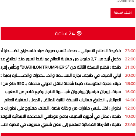
comment.
24 ساعة
23:00
فضيحة الاعلام الاسباني .. صحف تنسب صورة صياد فلسطيني لضـ ــحايا أحـ
22:00
دخول أزيد من 2,7 مليون من مغاربة العالم عبر نقط العبور منذ انطلاق عملية
21:00
طنجة : تنظيم النسخة الثالثة من “DUATHLON TRIUMPHER’S” وكأس إفريقيا للدوياتلون
20:00
ليالي الصيف في طنجة.. تجارة المتـ ــعة والمـ ــخدرات والدعـ ـــارة بعيدا
18:00
ميناء طنجة المتوسط : ضبط شاحنة للنقل الدولي محملة بـ 350 كلغ من الحشـ ـيش
16:00
سبتة.. زوجان فرنسيان يواجهان شبـ ــهة الاتجار برضيع قادم من المغرب
14:00
العرائش.. انطلاق فعاليات النسخة الثانية للملتقى الدولي لمغاربة العالم
12:00
تطوان : اختـ ــلاس مليارات من وكالة بنكية.. الملف مفتوح على تطورات ج
10:00
طنجة : عطل في أجهزة التكييف يدفع موظفي المحكمة الابتدائية للتوق
23:48
طنجة : الشرطة القضائية تستمع إلى مغن شعبي معروف في قضية اختـ ـ