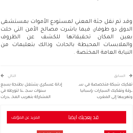
وقد تم نقل جثة المعني لمستودع الأموات بمستشفى
الدوق دو طوفار، فيما باشرت مصالح الأمن التي حلت
بعين المكان تحقيقاتها للكشف عن الظروف
والملابسات المحيطة بالحادث وذالك بتعليمات من
النيابة العامة المختصة .
السابق
التالي
تفكيك شبكة متخصصة في سـ
إدانة عسكري يشتغل بطنجة بسبع
ــرقة وتفكيك السيارات بإسبانيا
سنوات سجـ ــنا لتورطه في
وتهريبها إلى المغرب
المشاركة بتهريب المخـ ــدرات
قد يعجبك ايضا
المزيد عن المؤلف