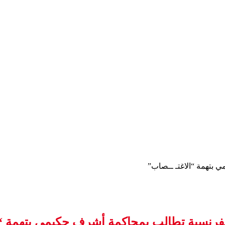
ي بتهمة “الاغتـ ــصاب”
 الفرنسية تطالب بمحاكمة أشرف حكيمي بتهمة “