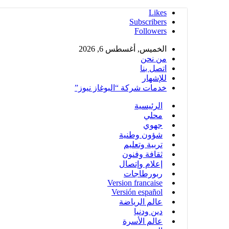
Likes
Subscribers
Followers
الخميس, أغسطس 6, 2026
من نحن
اتصل بنا
للإشهار
خدمات شركة “البوغاز نيوز”
الرئيسية
محلي
جهوي
شؤون وطنية
تربية وتعليم
ثقافة وفنون
إعلام وإتصال
ربورطاجات
Version francaise
Versión español
عالم الرياضة
دين ودنيا
عالم الأسرة