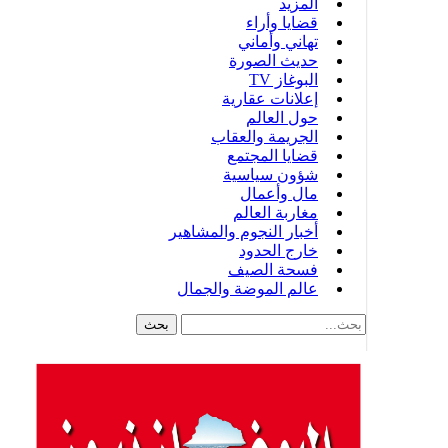
المزيد
قضايا وأراء
تهاني وأماني
حديث الصورة
البوغاز TV
إعلانات عقارية
حول العالم
الجريمة والعقاب
قضايا المجتمع
شؤون سياسية
مال وأعمال
مغاربة العالم
أخبار النجوم والمشاهير
خارج الحدود
فسحة الصيف
عالم الموضة والجمال