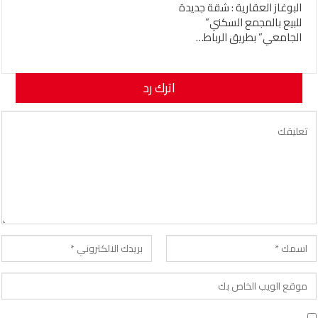
البوغاز العقارية : شقة جديدة
للبيع بالمجمع السكني”
الجامعي” بطريق الرباط…
اترك رد
لن يتم نشر عنوان بريدك الإلكتروني.