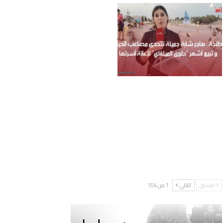
السابق
التالي
1 من 104