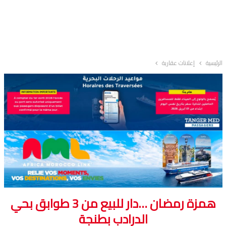
الرئيسية
إعلانات عقارية
همزة رمضان …دار للبيع من 3 طوابق بحي
الدرادب بطنجة