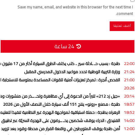
Save my name, email, and website in this browser for the next time I
comment.
24 ساعة
22:00
طنجة : بسبب حـ ـادثة سير .. كلب يكلف الطرق السيارة أكثر من 17 مليون سنتيم
21:24
وزارة التربية الوطنية تحدد مواعيد الدخول المدرسي المقبل
21:00
الفحص أنجرة : تمركز تعزيزات أمنية للقوات المساعدة بملوسة للاستجابة ل
20:26
20:14
«جيل زد 212» تتبرأ من الدعوة إلى أي مظاهرة وتحـ ــذر من منشورات وهمية
18:57
طنجة : مصنع «رونو» ينتج 151 ألف سيارة خلال النصف الأول من 2026
18:52
الرهراه بطنجة : حملة استباقية لمواجهة الهجرة غير النظامية تنفيذا لتعليما
14:00
الفنيدق : الدرك يوقف شخصين يحـ ــرضون على الهجرة السريّة عبر تطبيق 
12:00
أمن طنجة يوقف المتورطين في واقعة الفرار من محطة وقود بعد تزويد ا