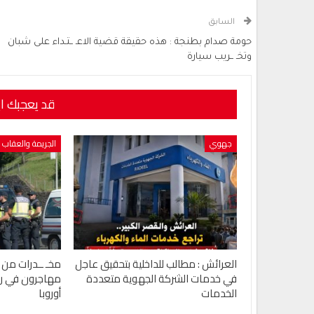
السابق
حومة صدام بطنجة : هذه حقيقة قضية الاعـ ــتـداء على شبان
وتخـ ــريب سيارة
قد يعجبك ا
جهوي
الجريمة والعقاب
العرائش : مطالب للداخلية بتحقيق عاجل
مخـ ــدرات من إس
في خدمات الشركة الجهوية متعددة
مهاجرون في رحل
الخدمات
أوروبا