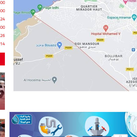
:00
:00
:24
:00
:26
:14