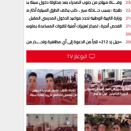
23
وفـ ــاة مهاجر من جنوب الصحراء بعد محاولة دخول سبتة بمظلة شراعية
22
طنجة : بسبب حـ ـادثة سير .. كلب يكلف الطرق السيارة أكثر من 17 مليون سنتيم
21
وزارة التربية الوطنية تحدد مواعيد الدخول المدرسي المقبل
21
الفحص أنجرة : تمركز تعزيزات أمنية للقوات المساعدة بملوسة للاستجابة لمخت
20
20
«جيل زد 212» تتبرأ من الدعوة إلى أي مظاهرة وتحـ ــذر من منشورات وهمية
البوغاز TV