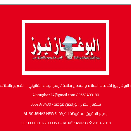
ام والإتصال بطنجة / رقم الإيداع القانوني – التصريح بالملائمة : عدد ( 10 /2017 ) / مدير النشر ورئيس التحرير : عبدا
Alboughaz24@gmail.com / 0663408190
سكرتير التحرير : نورالدين موحند / 0662873439
جميع الحقوق محفوظة لشركة :AL BOUGHAZ NEWS
ICE : 000021022000050 – RC N° : 45073 / © 2013-2019