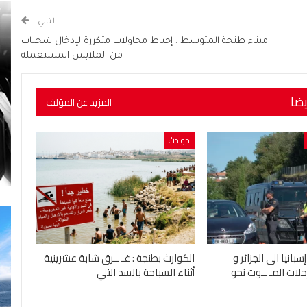
التالي
ميناء طنجة المتوسط : إحباط محاولات متكررة لإدخال شحنات
من الملابس المستعملة
يضا
المزيد عن المؤلف
حوادث
بانيا الى الجزائر و
الكوارث بطنجة : غـ ــرق شابة عشرينية
ات المـ ــوت نحو
أثناء السباحة بالسد التلي