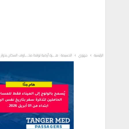
الرئيسية
جهوي
الحسيمة : هـ ــزة أرضية توقظ مخـ ــاوف السكان بدوار أ