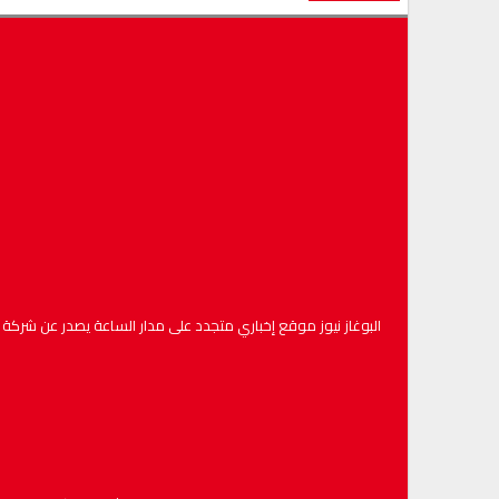
البوغاز نيوز موقع إخباري متجدد على مدار الساعة يصدر عن شركة : البوغاز نيوز لخدمات الإعل