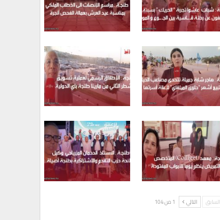
لسابق
التالي
1 من 104