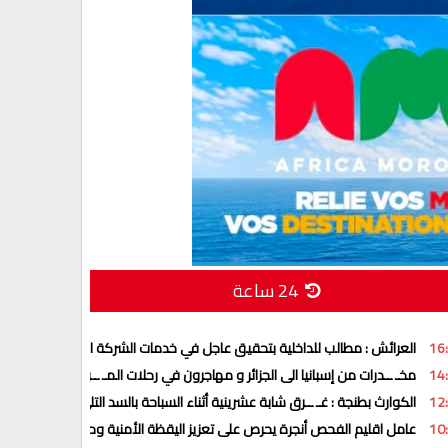
24 ساعة
16
العرائش : مطالب للداخلية بتحقيق عاجل في خدمات الشركة الجهوية متعددة 
14
مخـ ــدرات من إسبانيا الى الجزائر و مهاجرون في رحلات المـ ــوت نحو أوروبا
12
الكوارث بطنجة : غـ ــرق شابة عشرينية أثناء السباحة بالسد التلي
10
عامل اقليم الفحص أنجرة يحرص على تعزيز اليقظة الأمنية وحماية المجتمع وا