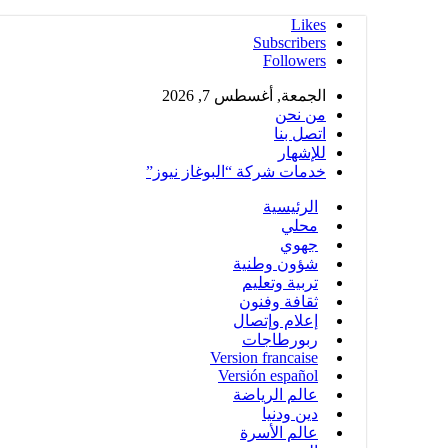
Likes
Subscribers
Followers
الجمعة, أغسطس 7, 2026
من نحن
اتصل بنا
للإشهار
خدمات شركة “البوغاز نيوز”
الرئيسية
محلي
جهوي
شؤون وطنية
تربية وتعليم
ثقافة وفنون
إعلام وإتصال
ربورطاجات
Version francaise
Versión español
عالم الرياضة
دين ودنيا
عالم الأسرة