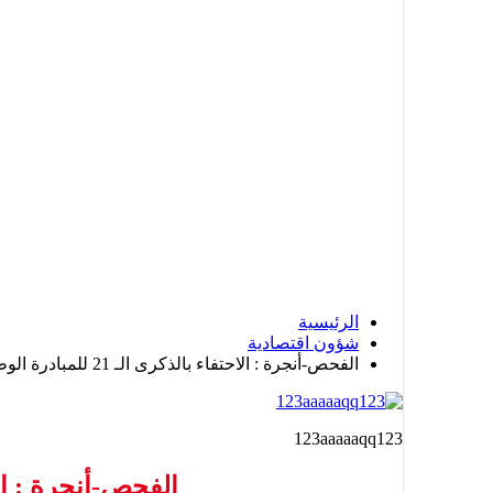
الرئيسية
شؤون اقتصادية
الفحص-أنجرة : الاحتفاء بالذكرى الـ 21 للمبادرة الوطنية للتنمية البشرية + صور +
123aaaaaqq123
الفحص-أنجرة : الاحتفاء بالذكرى الـ 21