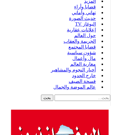
المزيد
قضايا وأراء
تهاني وأماني
حديث الصورة
البوغاز TV
إعلانات عقارية
حول العالم
الجريمة والعقاب
قضايا المجتمع
شؤون سياسية
مال وأعمال
مغاربة العالم
أخبار النجوم والمشاهير
خارج الحدود
فسحة الصيف
عالم الموضة والجمال