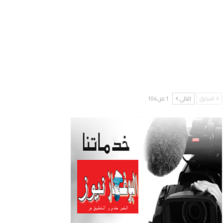
السابق
التالي
1 من 104