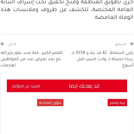
جرى تطويق المنطقة وفتح تحقيق تحت إشراف النيابة
العامة المختصة، للكشف عن ظروف وملابسات هذه
الوفاة الغامضة.
السابق
التالي
ياربي السلامة : 42 قتـ ــيلا و 3058 جـ
القصر الكبير : قط مسـ ــعور يثير الهـ
ــريحا حصيلة حـ ـوادث السير خلال
ــلع بعد تعرض عدد من المواطنين
أسبوع
لهجمات
قد يعجبك ايضا
المزيد عن المؤلف
تربية وتعليم
شؤون اقتصادية