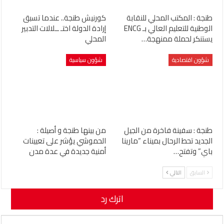
طنجة : المكتب المحلي للنقابة
كورنيش طنجة.. عندما تسبق
الوطنية للتعليم العالي بـ ENCG
إرادة الدولة اختـ ــلالات التدبير
يستنكر لحملة ممنهجة…
المحلي
شؤون اقتصادية
شؤون سياسية
طنجة : سفينة فاخرة من الجيل
من بينها طنجة و أصيلة :
الجديد تحط الرحال بميناء “مارينا
الحموشي يؤشر على تعيينات
باي” وتفتح…
أمنية جديدة في عدة مدن
السابق
التالي
اترك رد
لن يتم نشر عنوان بريدك الإلكتروني.