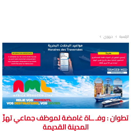
الرئيسية
جهوي
تطوان : وفـ ــاة غامضة لموظف جماعي تهزّ
المدينة القديمة