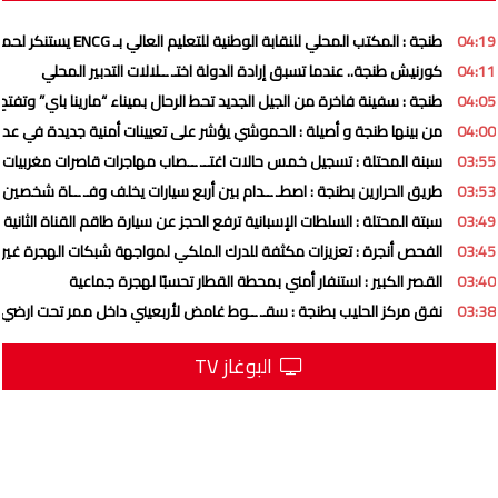
04:19
طنجة : المكتب المحلي للنقابة الوطنية للتعليم العالي بـ ENCG يستنكر لحملة ممنهجة تستهدف المؤسسة وهيئاتها التمثيلية
04:11
كورنيش طنجة.. عندما تسبق إرادة الدولة اختـ ــلالات التدبير المحلي
04:05
طنجة : سفينة فاخرة من الجيل الجديد تحط الرحال بميناء “مارينا باي” وتفتح 
04:00
من بينها طنجة و أصيلة : الحموشي يؤشر على تعيينات أمنية جديدة في عد
03:55
سبنة المحتلة : تسجيل خمس حالات اغتــ ــصاب مهاجرات قاصرات مغربيات
03:53
طريق الحرارين بطنجة : اصطـ ــدام بين أربع سيارات يخلف وفـ ــاة شخصين
03:49
سبتة المحتلة : السلطات الإسبانية ترفع الحجز عن سيارة طاقم القناة الثانية
03:45
الفحص أنجرة : تعزيزات مكثفة للدرك الملكي لمواجهة شبكات الهجرة غير ا
03:40
القصر الكبير : استنفار أمني بمحطة القطار تحسبًا لهجرة جماعية
03:38
نفق مركز الحليب بطنجة : سقـ ــوط غامض لأربعيني داخل ممر تحت ارضي
البوغاز TV