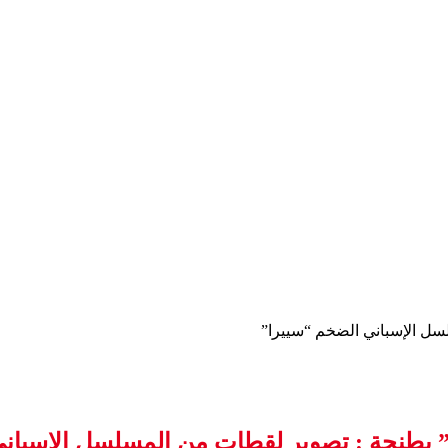
سل الإسباني الضخم “سييرا”
 بطنجة : تصوير لقطات من المسلسل الإسباني