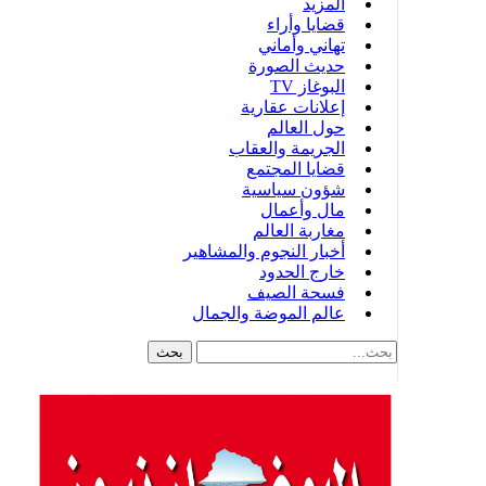
المزيد
قضايا وأراء
تهاني وأماني
حديث الصورة
البوغاز TV
إعلانات عقارية
حول العالم
الجريمة والعقاب
قضايا المجتمع
شؤون سياسية
مال وأعمال
مغاربة العالم
أخبار النجوم والمشاهير
خارج الحدود
فسحة الصيف
عالم الموضة والجمال