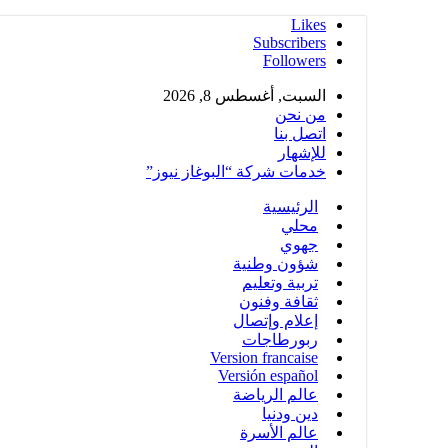
Likes
Subscribers
Followers
السبت, أغسطس 8, 2026
من نحن
اتصل بنا
للإشهار
خدمات شركة “البوغاز نيوز”
الرئيسية
محلي
جهوي
شؤون وطنية
تربية وتعليم
ثقافة وفنون
إعلام وإتصال
ربورطاجات
Version francaise
Versión español
عالم الرياضة
دين ودنيا
عالم الأسرة