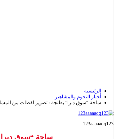
الرئيسية
أخبار النجوم والمشاهير
ساحة “سوق دبرا” بطنجة : تصوير لقطات من المسل
123aaaaaqq123
ساحة “سوق دبرا”