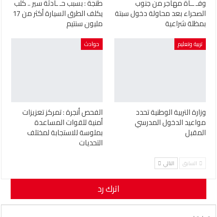
وفـ ــاة مهاجر من جنوب
طنجة : بسبب حـ ـادثة سير .. كلب
الصحراء بعد محاولة دخول سبتة
يكلف الطرق السيارة أكثر من 17
بمظلة شراعية
مليون سنتيم
تربية وتعليم
حوادث
وزارة التربية الوطنية تحدد
الفحص أنجرة : تمركز تعزيزات
مواعيد الدخول المدرسي
أمنية للقوات المساعدة
المقبل
بملوسة للاستجابة لمختلف
التحديات
السابق
التالي
اترك رد
لن يتم نشر عنوان بريدك الإلكتروني.