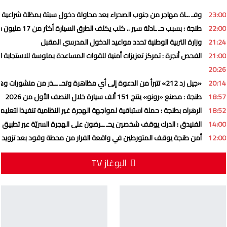
23:00
وفـ ــاة مهاجر من جنوب الصحراء بعد محاولة دخول سبتة بمظلة شراعية
22:00
طنجة : بسبب حـ ـادثة سير .. كلب يكلف الطرق السيارة أكثر من 17 مليون سنتيم
21:24
وزارة التربية الوطنية تحدد مواعيد الدخول المدرسي المقبل
21:00
الفحص أنجرة : تمركز تعزيزات أمنية للقوات المساعدة بملوسة للاستجابة ل
20:26
20:14
«جيل زد 212» تتبرأ من الدعوة إلى أي مظاهرة وتحـ ــذر من منشورات وهمية
18:57
طنجة : مصنع «رونو» ينتج 151 ألف سيارة خلال النصف الأول من 2026
18:52
الرهراه بطنجة : حملة استباقية لمواجهة الهجرة غير النظامية تنفيذا لتعليما
14:00
الفنيدق : الدرك يوقف شخصين يحـ ــرضون على الهجرة السريّة عبر تطبيق 
12:00
أمن طنجة يوقف المتورطين في واقعة الفرار من محطة وقود بعد تزويد ا
البوغاز TV