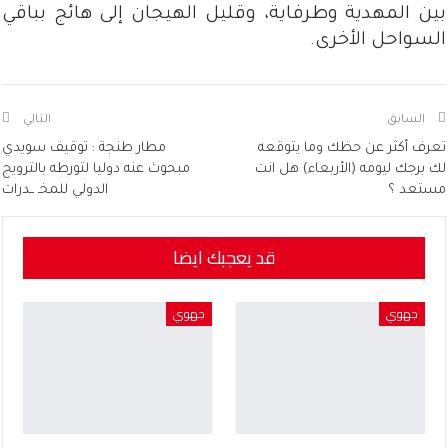
بين المهدية وطرفاية، وقليل الهيجان إلى هائج بباقي
السواحل الأخرى.
السابق
التالي
تعرف أكثر عن حظك وما يتوقعه
مطار طنجة : توقيف سويدي
لك برجك ليومه (الأربعاء) هل انت
مبحوث عنه دوليا لتورطه بالترويج
مستعد ؟
الدولي للمخـ ــدرات
قد يعجبك ايضا
جهوي
جهوي