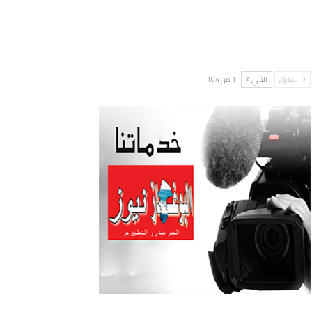
السابق
التالي
1 من 104