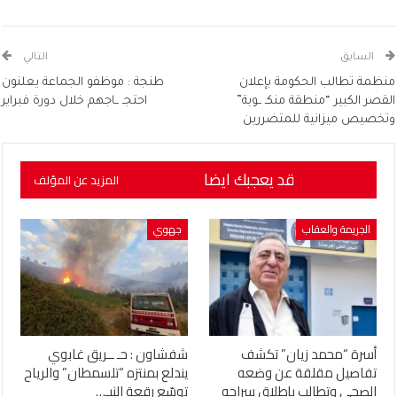
السابق
التالي
منظمة تطالب الحكومة بإعلان
طنجة : موظفو الجماعة يعلنون
القصر الكبير “منطقة منكـ ــوبة”
احتجـ ــاجهم خلال دورة فبراير
وتخصيص ميزانية للمتضررين
قد يعجبك ايضا
المزيد عن المؤلف
الجريمة والعقاب
جهوي
أسرة “محمد زيان” تكشف
شفشاون : حـ ــريق غابوي
تفاصيل مقلقة عن وضعه
يندلع بمنتزه “تلسمطان” والرياح
الصحي وتطالب بإطلاق سراحه
توسّع رقعة النيـ…