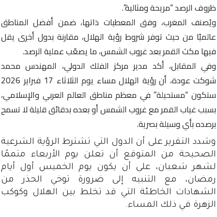
ظروف الرصد “مريحة ومثالية”.
ويُصنف المغرب، وفق المعطيات ذاتها، ضمن أفضل المناطق
عالميًا من حيث توفر شروط رؤية الهلال، مقارنة بدول أخرى يقل
فيها مكث القمر بعد غروب الشمس، ما يصعّب عملية الرصد.
وفي المقابل، أكد مدير مركز الفلك الدولي، المهندس محمد
شوكت عودة، أن رؤية الهلال مساء يوم الثلاثاء 17 فبراير 2026
ستكون “مستحيلة” في معظم مناطق العالم العربي والإسلامي،
بسبب غياب القمر مع غروب الشمس أو بعده بدقائق قليلة لا تسمح
برصده بأي وسيلة بصرية.
وشدد التقرير على أن الدول التي تشترط الرؤية الشرعية
الصحيحة من المتوقع أن تعلن يوم الأربعاء متممًا
لشهر شعبان، على أن يكون يوم الخميس أول أيام
رمضان، مع التنبيه إلى ضرورة توخي الحذر من
الشهادات الخاطئة التي قد تخلط بين الهلال وكوكب
الزهرة في ذلك المساء.