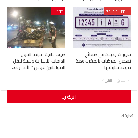
شؤون اقتصادية
حوادث
تغييرات جديدة في صفائح
صيف طنجة : حينما تتحول
تسجيل المركبات بالمغرب وهذا
الدرجات النـ ــارية وسيلة لنقل
موعد تطبيقها
المواطنين عوض ” الأندرايف…
السابق
التالي
اترك رد
لن يتم نشر عنوان بريدك الإلكتروني.