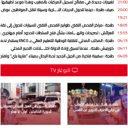
21:00
تغييرات جديدة في صفائح تسجيل المركبات بالمغرب وهذا موعد تطبيقها
20:00
صيف طنجة : حينما تتحول الدرجات النـ ــارية وسيلة لنقل المواطنين عوض ” 
19:21
18:05
طنجة : مراكز الفحص التقني طوابير الفحص التقني للسيارات تتحول إلى نقاط
15:55
العرائش : تصريحات واتهـ ــامات بشأن فتح السلطات للحدود أمام مهاجري س
04:19
طنجة : المكتب المحلي للنقابة الوطنية للتعليم العالي بـ ENCG يستنكر لحملة ممنهجة تستهدف المؤسسة وهيئاتها التمثيلية
04:11
كورنيش طنجة.. عندما تسبق إرادة الدولة اختـ ــلالات التدبير المحلي
04:05
طنجة : سفينة فاخرة من الجيل الجديد تحط الرحال بميناء “مارينا باي” وتفتح 
البوغاز TV