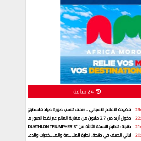
24 ساعة
23
فضيحة الاعلام الاسباني .. صحف تنسب صورة صياد فلسطيني لضـ ــحايا أحـ ـد
22
دخول أزيد من 2,7 مليون من مغاربة العالم عبر نقط العبور منذ انطلاق عملية
21
طنجة : تنظيم النسخة الثالثة من “DUATHLON TRIUMPHER’S” وكأس إفريقيا للدوياتلون
20
ليالي الصيف في طنجة.. تجارة المتـ ــعة والمـ ــخدرات والدعـ ـــارة بعيدا عن