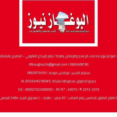
ام والإتصال بطنجة / رقم الإيداع القانوني – التصريح بالملائمة : عدد ( 10 /2017 ) / مدير النشر ورئيس التحرير : عبدا
Alboughaz24@gmail.com / 0663408190
سكرتير التحرير : نورالدين موحند / 0662873439
جميع الحقوق محفوظة لشركة :AL BOUGHAZ NEWS
ICE : 000021022000050 – RC N° : 45073 / © 2013-2019