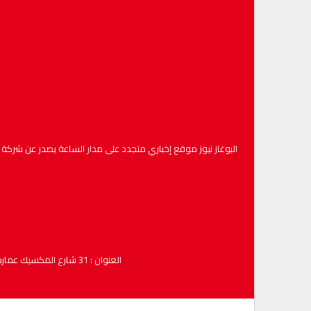
البوغاز نيوز موقع إخباري متجدد على مدار الساعة يصدر عن شركة : البوغاز نيوز لخدمات الإعل
العنوان : 31 شارع المكسيك عمارة الفتح الطابق الخامس رقم المكتب -67 مكرر – طنجة – ( صندوق البريد :2484 المصلى ) الهاتف/ فاكس : 0539937629