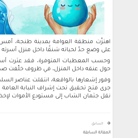
اهتزّت منطقة العوامة بمدينة طنجة، أمس
على وضع حدّ لحياته شنقًا داخل منزل أسرته
وحسب المعطيات المتوفرة، فقد عثرت أسر
حول عنقه داخل المنزل، في ظروف خلّفت صدم
وفور إشعارها بالواقعة، انتقلت عناصر السلط
جرى فتح تحقيق تحت إشراف النيابة العامة ا
نقل جثمان الشاب إلى مستودع الأموات لإخض
السابق
المقالة السابقة