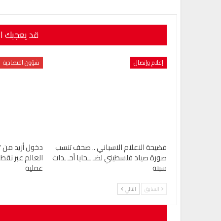
قد يعجبك ا
إعلام وإتصال
شؤون اقتصادية
فضيحة الاعلام الاسباني .. صحف تنسب
صورة صياد فلسطيني لضـ ــحايا أحـ ـداث
العالم عبر نقط 
سبتة
عملية
السابق
التالي
لن يتم نشر ع