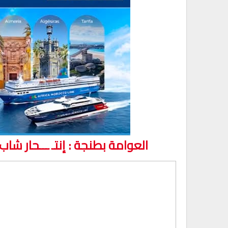
العوامة بطنجة : إنتـ ـــحار 