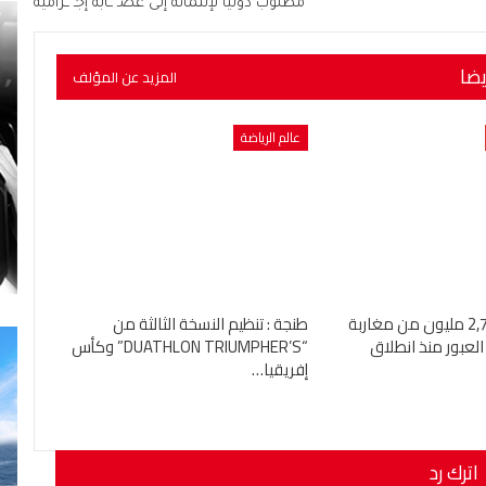
مطلوب دوليا لإنتمائه إلى عصـ ــابة إجـ ــرامية
يضا
المزيد عن المؤلف
عالم الرياضة
دخول أزيد من 2,7 مليون من مغاربة
طنجة : تنظيم النسخة الثالثة من
العبور منذ انطلاق
“DUATHLON TRIUMPHER’S” وكأس
إفريقيا…
اترك رد
نوان بريدك الإلكتروني.