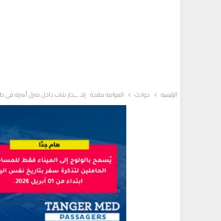
الرئيسية
حوادث
العوامة بطنجة : إنتـ ـــحار شاب داخل منزل أسرته في