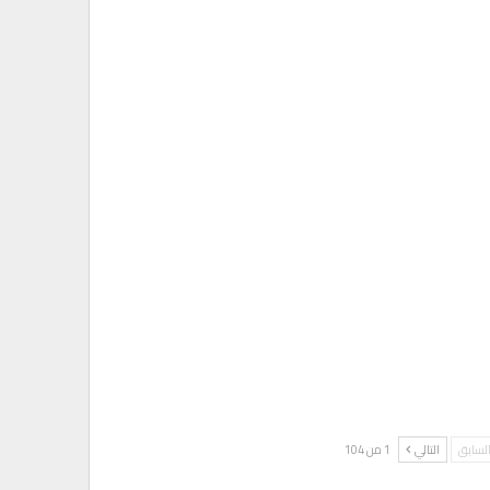
لسابق
التالي
1 من 104