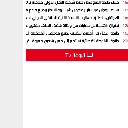
18
ميناء طنجة المتوسط : ضبط شاحنة للنقل الدولي محملة بـ 350 كلغ من الحشـ ـيش
16
سبتة.. زوجان فرنسيان يواجهان شبـ ــهة الاتجار برضيع قادم من المغرب
14
العرائش.. انطلاق فعاليات النسخة الثانية للملتقى الدولي لمغاربة العالم
12
تطوان : اختـ ــلاس مليارات من وكالة بنكية.. الملف مفتوح على تطورات جديد
10
طنجة : عطل في أجهزة التكييف يدفع موظفي المحكمة الابتدائية للتوقف ع
23
طنجة : الشرطة القضائية تستمع إلى مغن شعبي معروف في قضية اختـ ــطا
البوغاز TV