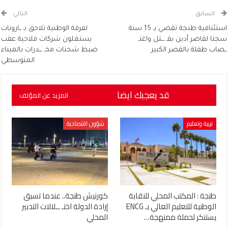
السابق
التالي
استئنافية طنجة تقضي بـ 15 سنة
لفرقة الوطنية تلاحق بـ ــارونات
سجنا لقاصر أدين بقـ ـــتل واغتـ
يستغلون شركات فلاحية عقب
ــصاب طفلة بالقصر الكبير
ضبط شحنات مخـ ـــدرات بالميناء
المتوسطي
قد يعجبك ايضا
المزيد عن المؤلف
تربية وتعليم
شؤون اقتصادية
طنجة : المكتب المحلي للنقابة
كورنيش طنجة.. عندما تسبق
الوطنية للتعليم العالي بـ ENCG
إرادة الدولة اختـ ــلالات التدبير
يستنكر لحملة ممنهجة…
المحلي