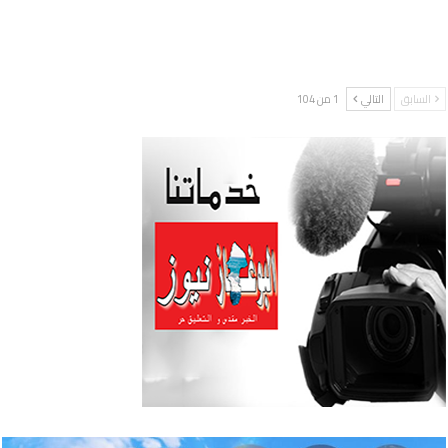
السابق
التالي
1 من 104