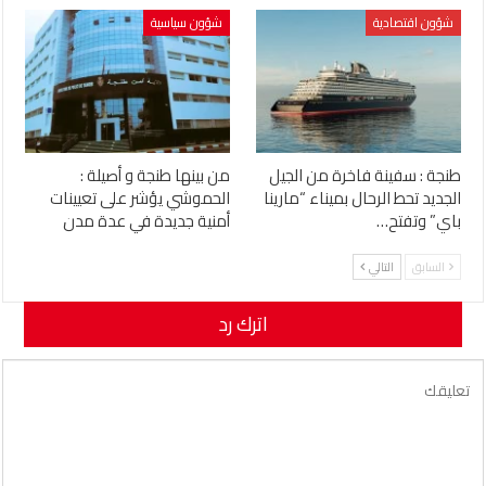
شؤون اقتصادية
شؤون سياسية
طنجة : سفينة فاخرة من الجيل
من بينها طنجة و أصيلة :
الجديد تحط الرحال بميناء “مارينا
الحموشي يؤشر على تعيينات
باي” وتفتح…
أمنية جديدة في عدة مدن
السابق
التالي
اترك رد
لن يتم نشر عنوان بريدك الإلكتروني.