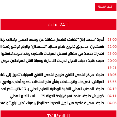
24 ساعة
23:00
أسرة “محمد زيان” تكشف تفاصيل مقلقة عن وضعه الصحي وتطالب بإطل
22:00
شفشاون : حـ ــريق غابوي يندلع بمنتزه “تلسمطان” والرياح توسّع رقعة الني
21:00
تغييرات جديدة في صفائح تسجيل المركبات بالمغرب وهذا موعد تطبيقها
20:00
صيف طنجة : حينما تتحول الدرجات النـ ــارية وسيلة لنقل المواطنين عوض ” 
19:21
18:05
طنجة : مراكز الفحص التقني طوابير الفحص التقني للسيارات تتحول إلى نقاط
15:55
العرائش : تصريحات واتهـ ــامات بشأن فتح السلطات للحدود أمام مهاجري س
04:19
طنجة : المكتب المحلي للنقابة الوطنية للتعليم العالي بـ ENCG يستنكر لحملة ممنهجة تستهدف المؤسسة وهيئاتها التمثيلية
04:11
كورنيش طنجة.. عندما تسبق إرادة الدولة اختـ ــلالات التدبير المحلي
04:05
طنجة : سفينة فاخرة من الجيل الجديد تحط الرحال بميناء “مارينا باي” وتفتح 
البوغاز TV