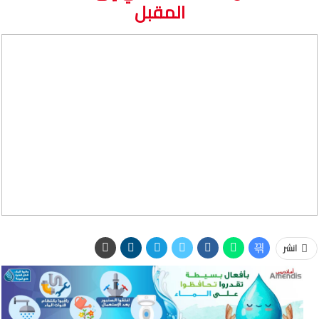
المقبل
انشر