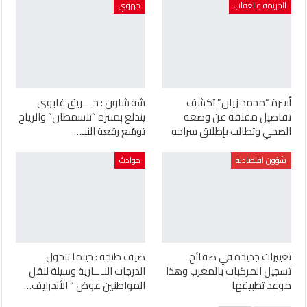
الجريمة والعقاب
جهوي
أسرة “محمد زيان” تكشف
شفشاون : حـ ــريق غابوي
تفاصيل مقلقة عن وضعه
يندلع بمنتزه “تلسمطان” والرياح
الصحي وتطالب بإطلاق سراحه
توسّع رقعة النيـ…
شؤون اقتصادية
حوادث
تغييرات جديدة في صفائح
صيف طنجة : حينما تتحول
تسجيل المركبات بالمغرب وهذا
الدرجات النـ ــارية وسيلة لنقل
موعد تطبيقها
المواطنين عوض ” الأندرايف…