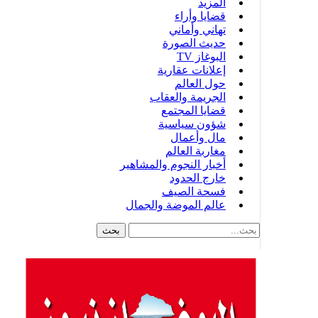
المزيد
قضايا وأراء
تهاني وأماني
حديث الصورة
البوغاز TV
إعلانات عقارية
حول العالم
الجريمة والعقاب
قضايا المجتمع
شؤون سياسية
مال وأعمال
مغاربة العالم
أخبار النجوم والمشاهير
خارج الحدود
فسحة الصيف
عالم الموضة والجمال