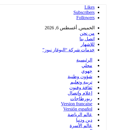
Likes
Subscribers
Followers
الخميس, أغسطس 6, 2026
من نحن
اتصل بنا
للإشهار
خدمات شركة “البوغاز نيوز”
الرئيسية
محلي
جهوي
شؤون وطنية
تربية وتعليم
ثقافة وفنون
إعلام وإتصال
ربورطاجات
Version francaise
Versión español
عالم الرياضة
دين ودنيا
عالم الأسرة