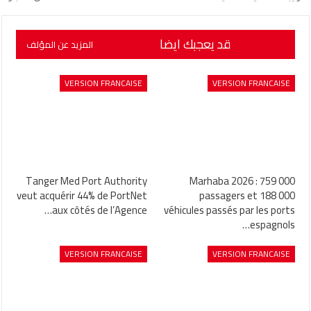
قد يعجبك ايضا
المزيد عن المؤلف
VERSION FRANCAISE
VERSION FRANCAISE
Tanger Med Port Authority
Marhaba 2026 : 759 000
veut acquérir 44% de PortNet
passagers et 188 000
aux côtés de l’Agence…
véhicules passés par les ports
espagnols…
VERSION FRANCAISE
VERSION FRANCAISE