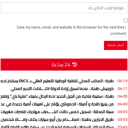
Save my name, email, and website in this browser for the next time I
comment.
24 ساعة
04:19
طنجة : المكتب المحلي للنقابة الوطنية للتعليم العالي بـ ENCG يستنكر لحملة ممنهجة تستهدف المؤسسة وهيئاتها التمثيلية
04:11
كورنيش طنجة.. عندما تسبق إرادة الدولة اختـ ــلالات التدبير المحلي
04:05
طنجة : سفينة فاخرة من الجيل الجديد تحط الرحال بميناء “مارينا باي” وتفتح 
04:00
من بينها طنجة و أصيلة : الحموشي يؤشر على تعيينات أمنية جديدة في عد
03:55
سبنة المحتلة : تسجيل خمس حالات اغتــ ــصاب مهاجرات قاصرات مغربيات
03:53
طريق الحرارين بطنجة : اصطـ ــدام بين أربع سيارات يخلف وفـ ــاة شخصين
03:49
سبتة المحتلة : السلطات الإسبانية ترفع الحجز عن سيارة طاقم القناة الثانية