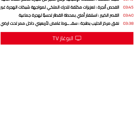
03:45
الفحص أنجرة : تعزيزات مكثفة للدرك الملكي لمواجهة شبكات الهجرة غير ا
03:40
القصر الكبير : استنفار أمني بمحطة القطار تحسبًا لهجرة جماعية
03:38
نفق مركز الحليب بطنجة : سقـ ــوط غامض لأربعيني داخل ممر تحت ارضي
البوغاز TV