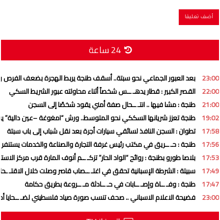
24 ساعة
23:00
بعد العبور الجماعي نحو سبتة.. أسقف طنجة يربط الهجرة بضعف الفرص و”
22:00
القصر الكبير : قطار يدهـ ــس شخصاً أثناء محاولته عبور الشريط السكي
21:00
طنجة : مشا فيها .. انتـ ــحال صفة أمني يقود شخصًا إلى السجن
19:02
طنجة تعزز شريانها السككي نحو المتوسط.. ورش “امغوغة –عين دالية” ي
17:58
تطوان : السجن النافذ لسائقي سيارات أجرة بعد نقل شباب إلى باب سبتة
17:56
طنجة : حـ ــريق في مكتب رئيس غرفة التجارة والصناعة والخدمات يستنفر 
17:53
بلاصا طورو بطنجة : روائح “الواد الحار” تزكـ ــم أنوف المارة قرب مركز الاست
17:49
سبيتة : الشرطة الإسبانية تحقق في اغتـ ــصاب قاصر وصلت خلال الاقتـ ـح
17:47
طنجة : وفـ ــاة وإصـ ــابات في حـ ــادثة مـ ــروعة بطريق حكامة
23:00
فضيحة الاعلام الاسباني .. صحف تنسب صورة صياد فلسطيني لضـ ــحايا أحـ