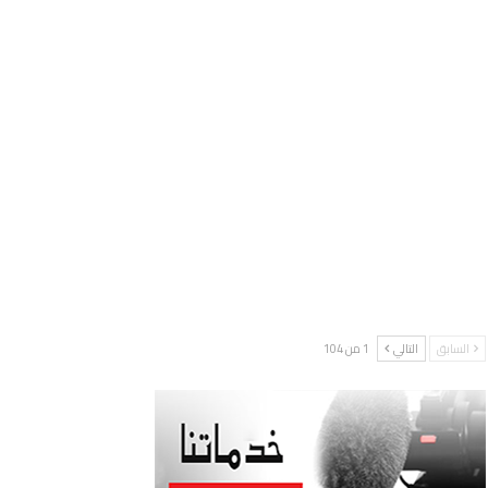
السابق
التالي
1 من 104