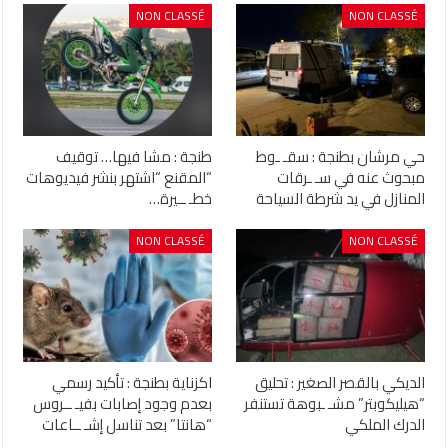
NON CLASSÉ
NON CLASSÉ
حي مرشان بطنجة : سقـ ـوط
طنجة : مشا فيها… توقيف
مبحوث عنه في سـ ـرقات
“المقنع “اشتهر بنشر فيديوهات
المنازل في يد شرطة السياحة
خطـ ــيرة…
NON CLASSÉ
NON CLASSÉ
الديكي بالقصر الصغير : تحليق
اكزناية بطنجة : تأكيد رسمي
“هيليكوبتر” مشـ ـبوهة تستنفر
بعدم وجود إصابات بفيـ ــروس
الدرك الملكي
“هانتا” بعد تناسل إشـ ــاعات