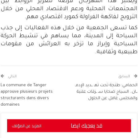
ويُعتبر هذا المهرجان فرصة لتعزيز الروابط بين
المجتمعات المحلية ودعم الاقتصاد المحلي من خلال
الترويج لفاكهة الفراولة كمورد اقتصادي مهم.
كما تسعى الجمعية من خلال هذه الفعاليات إلى جذب
السياحة إلى المدينة، مما يساهم في تنشيط الحركة
السياحية وإبراز ما تزخر به العرائش من مقومات
طبيعية وثقافية.
السابق
التالي
الحمامي: طنجة تحت تهـ ــديد الإدمـ
La commune de Tanger
ــان.. السياح ضحايا سـ ـرقات علنية
approuve plusieurs projets
والمجلس غافل عن الحلول
structurants dans divers
domaines
قد يعجبك ايضا
المزيد عن المؤلف