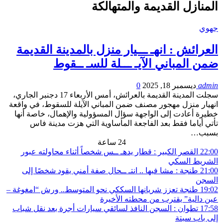
المنازل القديمة والمتهالكة
جهوي
العرائش : انهـ ـــيار منزل بالمدينة القديمة
ضمن المباني الآيـ ـــلة للسـ ــقوط
admin
ديسمبر 18, 2025
0
سجلت المدينة القديمة بالعرائش، أمس الأربعاء 17 دجنبر الجاري،
انهيار منزل مهجور مصنف ضمن المباني الآيلة للسقوط، في واقعة
خطيرة أعادت إلى الواجهة سؤال المسؤولية والإهمال، خاصة أنها
تأتي أياما فقط بعد الفاجعة المأساوية التي هزت مدينة فاس
بسبب…
24 ساعة
22:00
القصر الكبير : قطار يدهـ ــس شخصاً أثناء محاولته عبور
الشريط السكي
21:00
طنجة : مشا فيها .. انتـ ــحال صفة أمني يقود شخصًا إلى
السجن
19:02
طنجة تعزز شريانها السككي نحو المتوسط.. ورش “امغوغة –
عين دالية” يقترب من محطته الأخيرة
17:58
تطوان : السجن النافذ لسائقي سيارات أجرة بعد نقل شباب
إلى باب سبتة