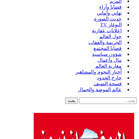
المزيد
قضايا وأراء
تهاني وأماني
حديث الصورة
البوغاز TV
إعلانات عقارية
حول العالم
الجريمة والعقاب
قضايا المجتمع
شؤون سياسية
مال وأعمال
مغاربة العالم
أخبار النجوم والمشاهير
خارج الحدود
فسحة الصيف
عالم الموضة والجمال