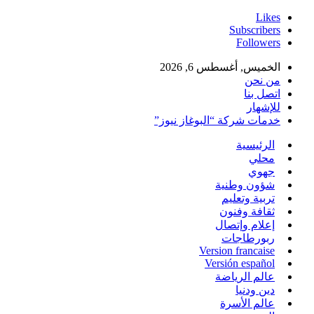
Likes
Subscribers
Followers
الخميس, أغسطس 6, 2026
من نحن
اتصل بنا
للإشهار
خدمات شركة “البوغاز نيوز”
الرئيسية
محلي
جهوي
شؤون وطنية
تربية وتعليم
ثقافة وفنون
إعلام وإتصال
ربورطاجات
Version francaise
Versión español
عالم الرياضة
دين ودنيا
عالم الأسرة