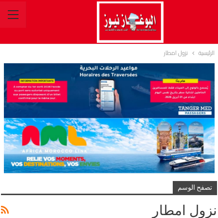
الرئيسية
نزول امطار
تصفح الوسم
نزول امطار