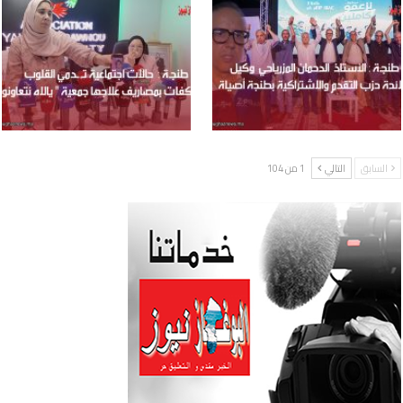
السابق
التالي
1 من 104