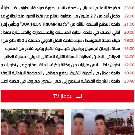
23:00
فضيحة الاعلام الاسباني .. صحف تنسب صورة صياد فلسطيني لضـ ــحايا أحـ
22:00
دخول أزيد من 2,7 مليون من مغاربة العالم عبر نقط العبور منذ انطلاق عملية
21:00
طنجة : تنظيم النسخة الثالثة من “DUATHLON TRIUMPHER’S” وكأس إفريقيا للدوياتلون
20:00
ليالي الصيف في طنجة.. تجارة المتـ ــعة والمـ ــخدرات والدعـ ـــارة بعيدا
18:00
ميناء طنجة المتوسط : ضبط شاحنة للنقل الدولي محملة بـ 350 كلغ من الحشـ ـيش
16:00
سبتة.. زوجان فرنسيان يواجهان شبـ ــهة الاتجار برضيع قادم من المغرب
14:00
العرائش.. انطلاق فعاليات النسخة الثانية للملتقى الدولي لمغاربة العالم
12:00
تطوان : اختـ ــلاس مليارات من وكالة بنكية.. الملف مفتوح على تطورات ج
10:00
طنجة : عطل في أجهزة التكييف يدفع موظفي المحكمة الابتدائية للتوق
23:48
طنجة : الشرطة القضائية تستمع إلى مغن شعبي معروف في قضية اختـ ـ
البوغاز TV