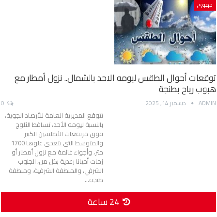
جهوي
توقعات أحوال الطقس ليومه الاحد بالشمال.. نزول أمطار مع
هبوب رياح بطنجة
ADMIN
ديسمبر 14, 2025
0
تتوقع المديرية العامة للأرصاد الجوية،
بالنسبة ليومه الأحد، تساقط الثلوج
فوق مرتفعات الأطلسين الكبير
والمتوسط التي يتعدى علوها 1700
متر، وأجواء غائمة مع نزول أمطار أو
زخات أحيانا رعدية بكل من، الجنوب-
الشرقي، والمنطقة الشرقية، ومنطقة
طنجة…
24 ساعة