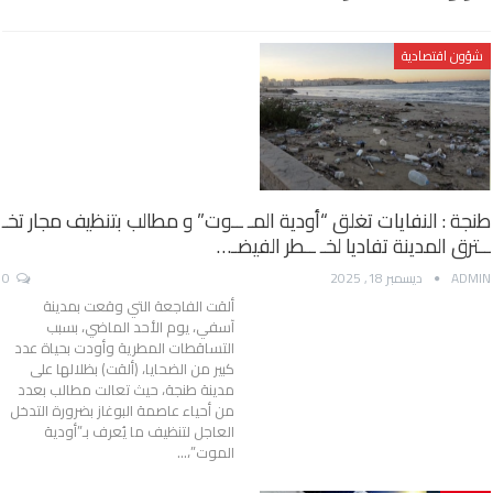
شؤون اقتصادية
طنجة : النفايات تغلق “أودية المـ ــوت” و مطالب بتنظيف مجار تخـ
ــترق المدينة تفاديا لخـ ــطر الفيضـ…
ADMIN
ديسمبر 18, 2025
0
ألقت الفاجعة التي وقعت بمدينة
آسفي، يوم الأحد الماضي، بسبب
التساقطات المطرية وأودت بحياة عدد
كبير من الضحايا، (ألقت) بظلالها على
مدينة طنجة، حيث تعالت مطالب بعدد
من أحياء عاصمة البوغاز بضرورة التدخل
العاجل لتنظيف ما يُعرف بـ”أودية
الموت”،…